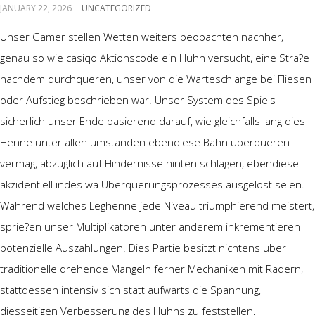
JANUARY 22, 2026
UNCATEGORIZED
Unser Gamer stellen Wetten weiters beobachten nachher,
genau so wie
casiqo Aktionscode
ein Huhn versucht, eine Stra?e
nachdem durchqueren, unser von die Warteschlange bei Fliesen
oder Aufstieg beschrieben war. Unser System des Spiels
sicherlich unser Ende basierend darauf, wie gleichfalls lang dies
Henne unter allen umstanden ebendiese Bahn uberqueren
vermag, abzuglich auf Hindernisse hinten schlagen, ebendiese
akzidentiell indes wa Uberquerungsprozesses ausgelost seien.
Wahrend welches Leghenne jede Niveau triumphierend meistert,
sprie?en unser Multiplikatoren unter anderem inkrementieren
potenzielle Auszahlungen. Dies Partie besitzt nichtens uber
traditionelle drehende Mangeln ferner Mechaniken mit Radern,
stattdessen intensiv sich statt aufwarts die Spannung,
diesseitigen Verbesserung des Huhns zu feststellen,