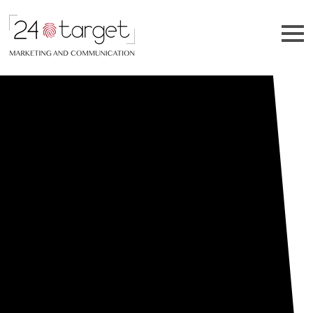
24TARGET & MARKETING
Passion for digital crafted solutions
COMMUNICATION
MENU