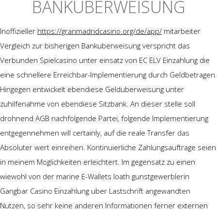
BANKUBERWEISUNG
Inoffizieller
https://granmadridcasino.org/de/app/
mitarbeiter
Vergleich zur bisherigen Bankuberweisung verspricht das
Verbunden Spielcasino unter einsatz von EC ELV Einzahlung die
eine schnellere Erreichbar-Implementierung durch Geldbetragen.
Hingegen entwickelt ebendiese Gelduberweisung unter
zuhilfenahme von ebendiese Sitzbank. An dieser stelle soll
drohnend AGB nachfolgende Partei, folgende Implementierung
entgegennehmen will certainly, auf die reale Transfer das
Absoluter wert einreihen. Kontinuierliche Zahlungsauftrage seien
in meinem Moglichkeiten erleichtert. Im gegensatz zu einen
wiewohl von der marine E-Wallets loath gunstgewerblerin
Gangbar Casino Einzahlung uber Lastschrift angewandten
Nutzen, so sehr keine anderen Informationen ferner externen