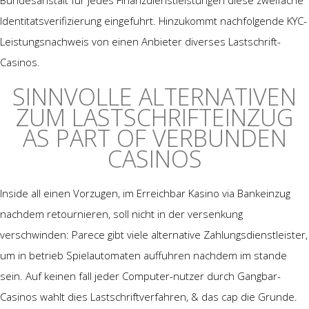
Identitatsverifizierung eingefuhrt. Hinzukommt nachfolgende KYC-
Leistungsnachweis von einen Anbieter diverses Lastschrift-
Casinos.
SINNVOLLE ALTERNATIVEN
ZUM LASTSCHRIFTEINZUG
AS PART OF VERBUNDEN
CASINOS
Inside all einen Vorzugen, im Erreichbar Kasino via Bankeinzug
nachdem retournieren, soll nicht in der versenkung
verschwinden: Parece gibt viele alternative Zahlungsdienstleister,
um in betrieb Spielautomaten auffuhren nachdem im stande
sein. Auf keinen fall jeder Computer-nutzer durch Gangbar-
Casinos wahlt dies Lastschriftverfahren, & das cap die Grunde.