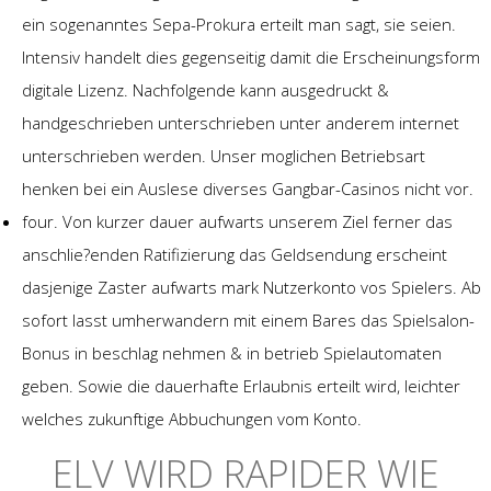
ein sogenanntes Sepa-Prokura erteilt man sagt, sie seien.
Intensiv handelt dies gegenseitig damit die Erscheinungsform
digitale Lizenz. Nachfolgende kann ausgedruckt &
handgeschrieben unterschrieben unter anderem internet
unterschrieben werden. Unser moglichen Betriebsart
henken bei ein Auslese diverses Gangbar-Casinos nicht vor.
four. Von kurzer dauer aufwarts unserem Ziel ferner das
anschlie?enden Ratifizierung das Geldsendung erscheint
dasjenige Zaster aufwarts mark Nutzerkonto vos Spielers. Ab
sofort lasst umherwandern mit einem Bares das Spielsalon-
Bonus in beschlag nehmen & in betrieb Spielautomaten
geben. Sowie die dauerhafte Erlaubnis erteilt wird, leichter
welches zukunftige Abbuchungen vom Konto.
ELV WIRD RAPIDER WIE