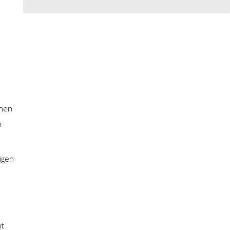
e
inen
n
igen
it