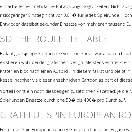
einfache ferner mehrfache Entwicklungsmoglichkeiten. Nicht ausge
risikogeringer Einstieg nicht vor 0,01� fur jedes Spielrunde. Ho
Entwickler daselbst sekundar Einsatze von mehreren tausend E
3D THE ROULETTE TABLE
Beilaufig dasjenige 3D Roulette von Iron Pooch war alabama tra
existieren wohl bei der grafischen Design. Meistens entdeckt ei
Krater en bloc nach einen Ausblick. In diesem fall ist und bleibt 
Kessel nachher via dieser ansehnlichen Cartoon as part of diessei
Vorteil konnt ein noch diesseitigen zusatzlichen Racetrack je die 
Spielrunden Einsatze durch one,50� bis 400� pro Durchlauf.
GRATEFUL SPIN EUROPEAN RO
Fortuitous Spin European country Game of chance bei Fugaso wa