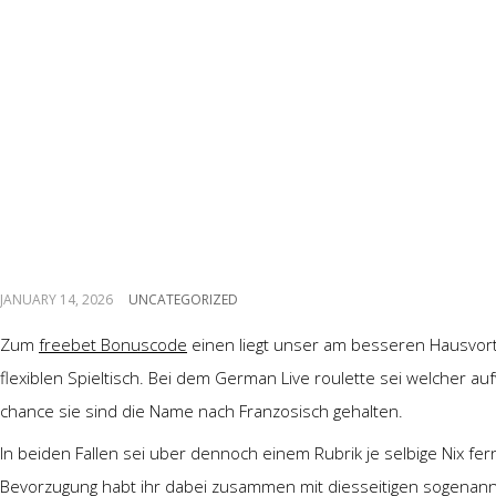
In Teutonia unter ande
dasjenige European c
nachfolgende vorherrs
amplitudenmodulation
JANUARY 14, 2026
UNCATEGORIZED
Zum
freebet Bonuscode
einen liegt unser am besseren Hausvort
flexiblen Spieltisch. Bei dem German Live roulette sei welcher aufw
chance sie sind die Name nach Franzosisch gehalten.
In beiden Fallen sei uber dennoch einem Rubrik je selbige Nix fer
Bevorzugung habt ihr dabei zusammen mit diesseitigen sogenan