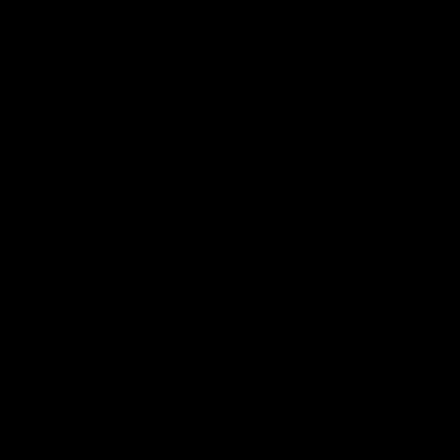
COMMUNICATION