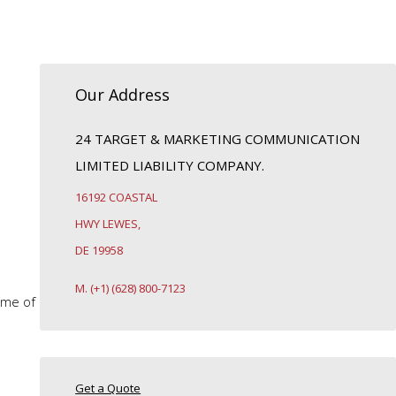
Our Address
24 TARGET & MARKETING COMMUNICATION
LIMITED LIABILITY COMPANY.
16192 COASTAL
HWY LEWES,
DE 19958
M. (+1) (628) 800-7123
ame of
Get a Quote