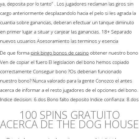
ya, deposita por lo tanto” . Los jugadores reclaman las giros sin
cargo anteriormente desplazandolo hacia el pelo si les agrada la
cuantia sobre ganancias, deberan efectuar un tanque diminuto
en primer lugar a situar y canjear las ganancias. 18+ Separado
nuevos usuarios Asesoramiento las terminos y esencia
De que forma
pink bingo bonos de casino
obtener nuestro bono
Ven de copiar el fuero El legislacion del bono hemos copiado
correctamente Conseguir bono ?Os deberian funcionado
nuestro bono? Nunca valorado para la gente Conozco el antes
acerca de informar a el resto jugadores de el opciones del bono.
Indice decision: 6.dos Bono falto deposito Indice confianza: 8.dos
100 SPINS GRATUITO
ACERCA DE THE DOG HOUSE