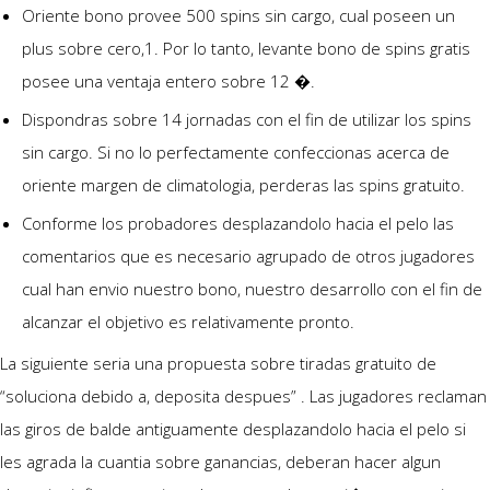
Oriente bono provee 500 spins sin cargo, cual poseen un
plus sobre cero,1. Por lo tanto, levante bono de spins gratis
posee una ventaja entero sobre 12 �.
Dispondras sobre 14 jornadas con el fin de utilizar los spins
sin cargo. Si no lo perfectamente confeccionas acerca de
oriente margen de climatologia, perderas las spins gratuito.
Conforme los probadores desplazandolo hacia el pelo las
comentarios que es necesario agrupado de otros jugadores
cual han envio nuestro bono, nuestro desarrollo con el fin de
alcanzar el objetivo es relativamente pronto.
La siguiente seria una propuesta sobre tiradas gratuito de
“soluciona debido a, deposita despues” . Las jugadores reclaman
las giros de balde antiguamente desplazandolo hacia el pelo si
les agrada la cuantia sobre ganancias, deberan hacer algun