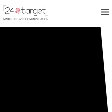
24TARGET & MARKETING
Passion for digital crafted solutions
COMMUNICATION
MENU