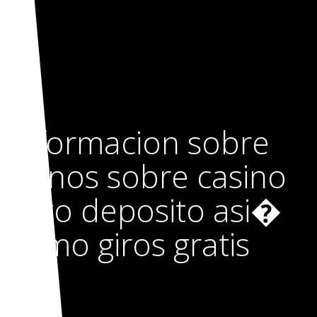
Informacion sobre
bonos sobre casino
falto deposito asi�
como giros gratis