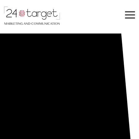
24TARGET & MARKETING
Passion for digital crafted solutions
COMMUNICATION
MENU