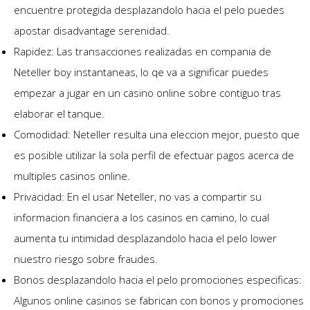
encuentre protegida desplazandolo hacia el pelo puedes
apostar disadvantage serenidad.
Rapidez: Las transacciones realizadas en compania de
Neteller boy instantaneas, lo qe va a significar puedes
empezar a jugar en un casino online sobre contiguo tras
elaborar el tanque.
Comodidad: Neteller resulta una eleccion mejor, puesto que
es posible utilizar la sola perfil de efectuar pagos acerca de
multiples casinos online.
Privacidad: En el usar Neteller, no vas a compartir su
informacion financiera a los casinos en camino, lo cual
aumenta tu intimidad desplazandolo hacia el pelo lower
nuestro riesgo sobre fraudes.
Bonos desplazandolo hacia el pelo promociones especificas:
Algunos online casinos se fabrican con bonos y promociones