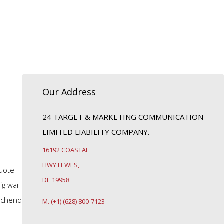
Our Address
z
24 TARGET & MARKETING COMMUNICATION
LIMITED LIABILITY COMPANY.
16192 COASTAL
HWY LEWES,
quote
DE 19958
ig war
uschend
M. (+1) (628) 800-7123