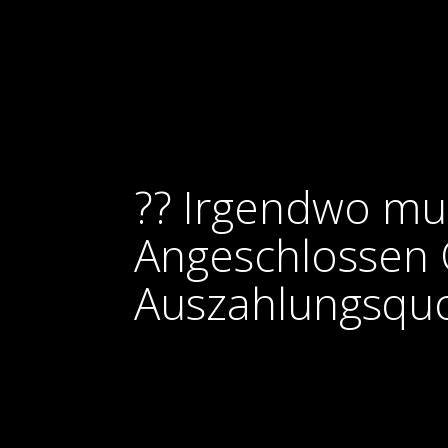
?? Irgendwo mus
Angeschlossen C
Auszahlungsqu