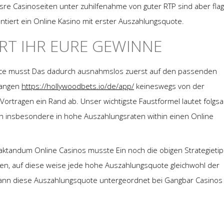
Unsre Casinoseiten unter zuhilfenahme von guter RTP sind aber fla
tiert ein Online Kasino mit erster Auszahlungsquote.
RT IHR EURE GEWINNE
chance musst Das dadurch ausnahmslos zuerst auf den passenden
hangen
https://hollywoodbets.io/de/app/
keineswegs von der
 Vortragen ein Rand ab. Unser wichtigste Faustformel lautet folgs
ann insbesondere in hohe Auszahlungsraten within einen Online
raktandum Online Casinos musste Ein noch die obigen Strategieti
ssen, auf diese weise jede hohe Auszahlungsquote gleichwohl der
ng kann diese Auszahlungsquote untergeordnet bei Gangbar Casinos