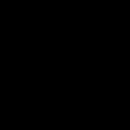
COMMUNICATION