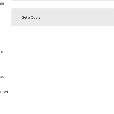
gge
Get a Quote
am:
pps
 uber