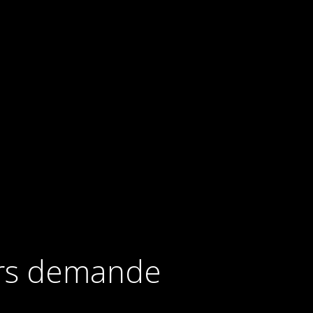
eurs demande