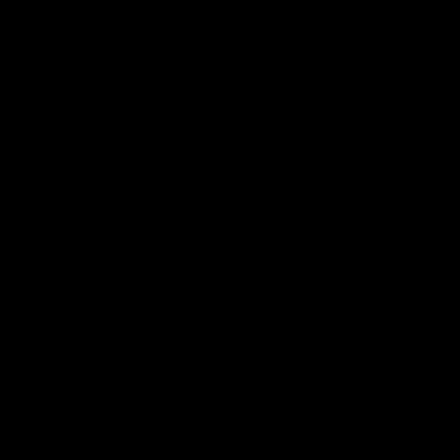
COMMUNICATION