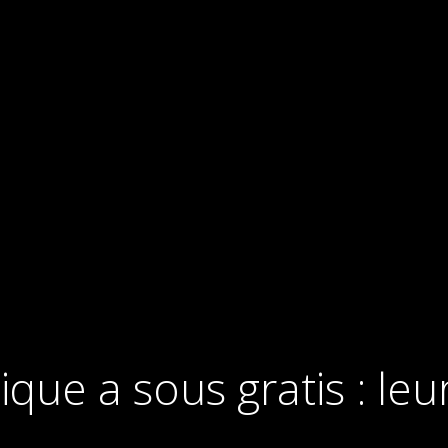
que a sous gratis : l