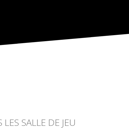
ous gratis : leurs
LES SALLE DE JEU