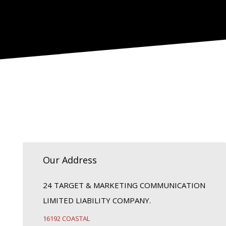
Our Address
24 TARGET & MARKETING COMMUNICATION
LIMITED LIABILITY COMPANY.
16192 COASTAL