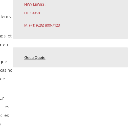
HWY LEWES,
DE 19958
 leurs
M. (+1) (628) 800-7123
ps, et
er en
Get a Quote
lque
 casino
 de
ur
: les
c les
s