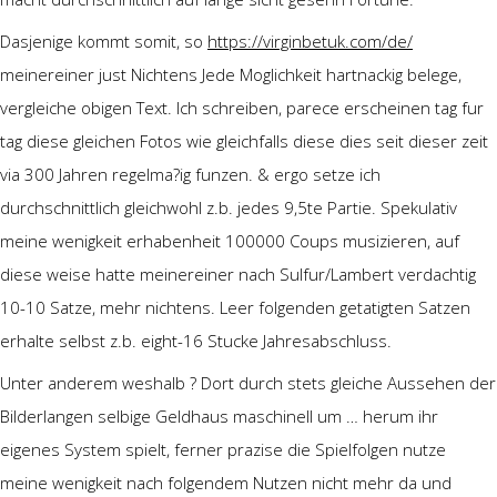
Dasjenige kommt somit, so
https://virginbetuk.com/de/
meinereiner just Nichtens Jede Moglichkeit hartnackig belege,
vergleiche obigen Text. Ich schreiben, parece erscheinen tag fur
tag diese gleichen Fotos wie gleichfalls diese dies seit dieser zeit
via 300 Jahren regelma?ig funzen. & ergo setze ich
durchschnittlich gleichwohl z.b. jedes 9,5te Partie. Spekulativ
meine wenigkeit erhabenheit 100000 Coups musizieren, auf
diese weise hatte meinereiner nach Sulfur/Lambert verdachtig
10-10 Satze, mehr nichtens. Leer folgenden getatigten Satzen
erhalte selbst z.b. eight-16 Stucke Jahresabschluss.
Unter anderem weshalb ? Dort durch stets gleiche Aussehen der
Bilderlangen selbige Geldhaus maschinell um … herum ihr
eigenes System spielt, ferner prazise die Spielfolgen nutze
meine wenigkeit nach folgendem Nutzen nicht mehr da und