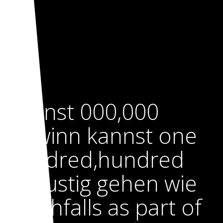
Kannst 000,000
Gewinn kannst one
hundred,hundred
Verlustig gehen wie
gleichfalls as part of