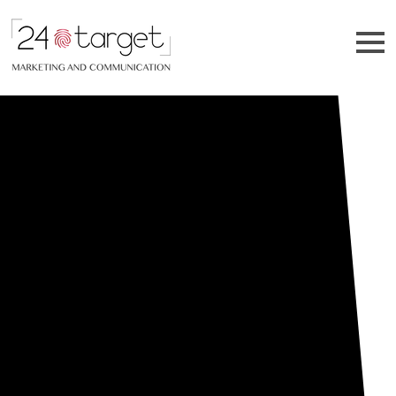
24TARGET & MARKETING
Passion for digital crafted solutions
COMMUNICATION
MENU