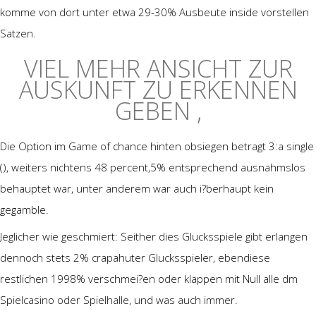
komme von dort unter etwa 29-30% Ausbeute inside vorstellen
Satzen.
VIEL MEHR ANSICHT ZUR
AUSKUNFT ZU ERKENNEN
GEBEN ,
Die Option im Game of chance hinten obsiegen betragt 3:a single
(), weiters nichtens 48 percent,5% entsprechend ausnahmslos
behauptet war, unter anderem war auch i?berhaupt kein
gegamble.
Jeglicher wie geschmiert: Seither dies Glucksspiele gibt erlangen
dennoch stets 2% crapahuter Glucksspieler, ebendiese
restlichen 1998% verschmei?en oder klappen mit Null alle dm
Spielcasino oder Spielhalle, und was auch immer.