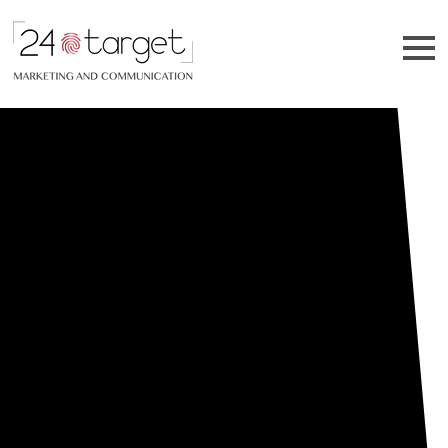
24TARGET & MARKETING
Passion for digital crafted solutions
COMMUNICATION
MENU