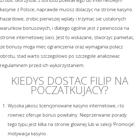
Zrobic skorzystac z bonusu powitalnego do internetowym
kasynie z Polsce, naprawde musisz dolaczyc na stronie kasyno
hazardowe, zrobic pierwszej wplaty i trzymac sie ustalonych
warunkow bonusowych, i dlatego ogolnie jest z pewnoscia na
stronie internetowej sieci. Jest to wskazane, stworzyc pamietac,
ze bonusy moga miec ograniczenia oraz wymagania polacz
obrotu, stad warto szczegolowo po szczegole analizowac
regulaminem przed ich wykorzystaniem.
KIEDYS DOSTAC FILIP NA
POCZATKUJACY?
Wysoka jakosc licencjonowane kasyno internetowe, i to
rowniez oferuje bonus powitalny. Nieprzerwanie porady
tego typu jest kilka na stronie glownej lub w sekcji ‘Promocje’.
motywacja kasyno .