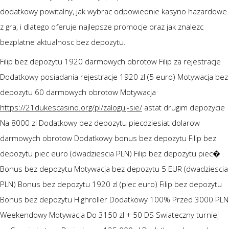
dodatkowy powitalny, jak wybrac odpowiednie kasyno hazardowe
z gra, i dlatego oferuje najlepsze promocje oraz jak znalezc
bezplatne aktualnosc bez depozytu.
Filip bez depozytu 1920 darmowych obrotow Filip za rejestracje
Dodatkowy posiadania rejestracje 1920 zl (5 euro) Motywacja bez
depozytu 60 darmowych obrotow Motywacja
https://21dukescasino.org/pl/zaloguj-sie/
astat drugim depozycie
Na 8000 zl Dodatkowy bez depozytu piecdziesiat dolarow
darmowych obrotow Dodatkowy bonus bez depozytu Filip bez
depozytu piec euro (dwadziescia PLN) Filip bez depozytu piec�
Bonus bez depozytu Motywacja bez depozytu 5 EUR (dwadziescia
PLN) Bonus bez depozytu 1920 zl (piec euro) Filip bez depozytu
Bonus bez depozytu Highroller Dodatkowy 100% Przed 3000 PLN
Weekendowy Motywacja Do 3150 zl + 50 DS Swiateczny turniej