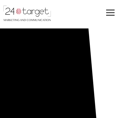
24TARGET & MARKETING
Passion for digital crafted solutions
COMMUNICATION
MENU