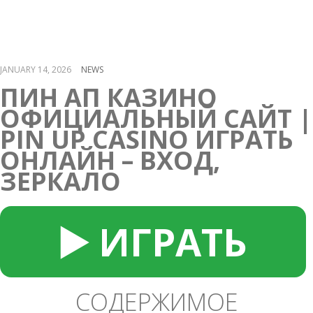
онлайн – Вход
Зеркало.7881 (2)
JANUARY 14, 2026
NEWS
ПИН АП КАЗИНО
ОФИЦИАЛЬНЫЙ САЙТ |
PIN UP CASINO ИГРАТЬ
ОНЛАЙН – ВХОД,
ЗЕРКАЛО
▶️ ИГРАТЬ
СОДЕРЖИМОЕ