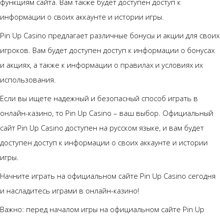
функциям сайта. Вам также будет доступен доступ к
информации о своих аккаунте и истории игры.
Pin Up Casino предлагает различные бонусы и акции для своих
игроков. Вам будет доступен доступ к информации о бонусах
и акциях, а также к информации о правилах и условиях их
использования.
Если вы ищете надежный и безопасный способ играть в
онлайн-казино, то Pin Up Casino – ваш выбор. Официальный
сайт Pin Up Casino доступен на русском языке, и вам будет
доступен доступ к информации о своих аккаунте и истории
игры.
Начните играть на официальном сайте Pin Up Casino сегодня
и насладитесь играми в онлайн-казино!
Важно: перед началом игры на официальном сайте Pin Up