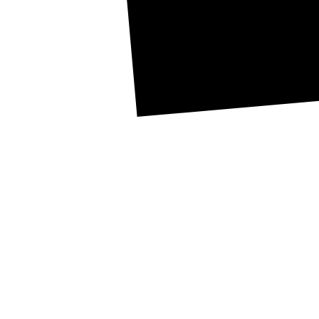
(2)
Казино
Официальный сайт
Pin Up Casino играть