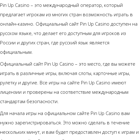
Pin Up Casino – это международный оператор, который
предлагает игрокам из многих стран возможность играть в
онлайн-казино. Официальный сайт Pin Up Casino доступен на
русском языке, что делает его доступным для игроков из
России и других стран, где русский язык является
официальным.
Официальный сайт Pin Up Casino – это место, где вы можете
играть в различные игры, включая слоты, карточные игры,
рулетку и другие. Все игры на сайте Pin Up Casino имеют
лицензии и проверены на соответствие международным
стандартам безопасности.
Для начала игры на официальном сайте Pin Up Casino вам
нужно зарегистрироваться. Это можно сделать в течение
нескольких минут, и вам будет предоставлен доступ к играм и