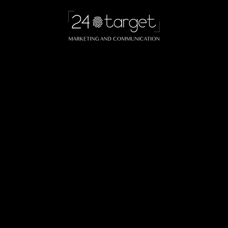
24TARGET & MARKETING 
Passion for digital crafted solutions