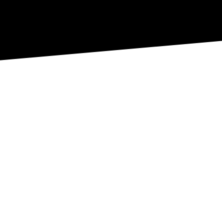
stituida a principios d
vist, exdirector ejecut