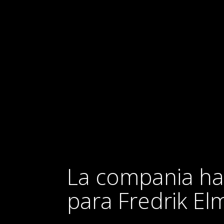
La compania ha 
para Fredrik El