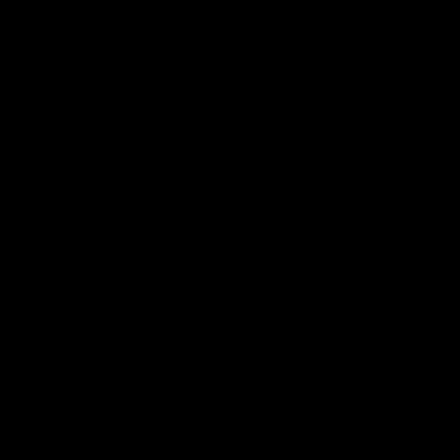
COMMUNICATION