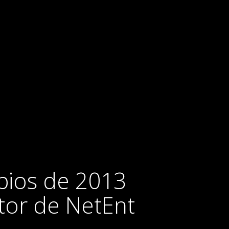
ipios de 2013
utor de NetEnt