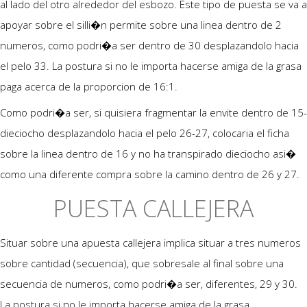
al lado del otro alrededor del esbozo. Este tipo de puesta se va a
apoyar sobre el silli�n permite sobre una linea dentro de 2
numeros, como podri�a ser dentro de 30 desplazandolo hacia
el pelo 33. La postura si no le importa hacerse amiga de la grasa
paga acerca de la proporcion de 16:1.
Como podri�a ser, si quisiera fragmentar la envite dentro de 15-
dieciocho desplazandolo hacia el pelo 26-27, colocaria el ficha
sobre la linea dentro de 16 y no ha transpirado dieciocho asi�
como una diferente compra sobre la camino dentro de 26 y 27.
PUESTA CALLEJERA
Situar sobre una apuesta callejera implica situar a tres numeros
sobre cantidad (secuencia), que sobresale al final sobre una
secuencia de numeros, como podri�a ser, diferentes, 29 y 30.
La postura si no le importa hacerse amiga de la grasa