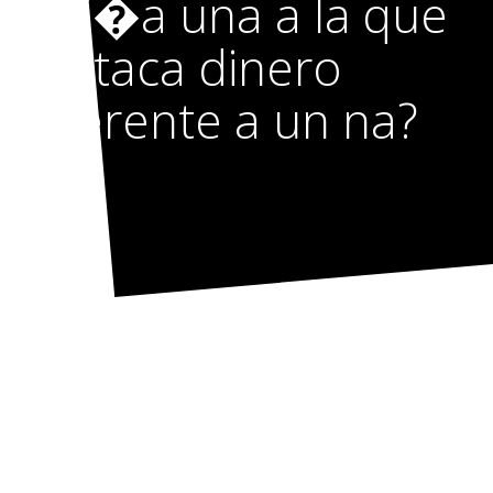
seri�a una a la que
destaca dinero
referente a un na?
La envite directa