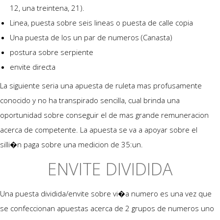
12, una treintena, 21).
Linea, puesta sobre seis lineas o puesta de calle copia
Una puesta de los un par de numeros (Canasta)
postura sobre serpiente
envite directa
La siguiente seria una apuesta de ruleta mas profusamente
conocido y no ha transpirado sencilla, cual brinda una
oportunidad sobre conseguir el de mas grande remuneracion
acerca de competente. La apuesta se va a apoyar sobre el
silli�n paga sobre una medicion de 35:un.
ENVITE DIVIDIDA
Una puesta dividida/envite sobre vi�a numero es una vez que
se confeccionan apuestas acerca de 2 grupos de numeros uno