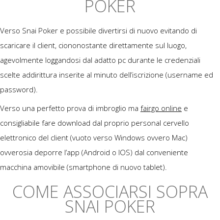
POKER
Verso Snai Poker e possibile divertirsi di nuovo evitando di
scaricare il client, ciononostante direttamente sul luogo,
agevolmente loggandosi dal adatto pc durante le credenziali
scelte addirittura inserite al minuto dell’iscrizione (username ed
password).
Verso una perfetto prova di imbroglio ma
fairgo online
e
consigliabile fare download dal proprio personal cervello
elettronico del client (vuoto verso Windows ovvero Mac)
ovverosia deporre l’app (Android o IOS) dal conveniente
macchina amovibile (smartphone di nuovo tablet).
COME ASSOCIARSI SOPRA
SNAI POKER