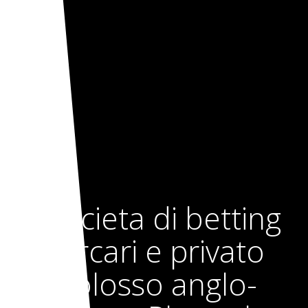
La societa di betting
di Porcari e privato
del colosso anglo-