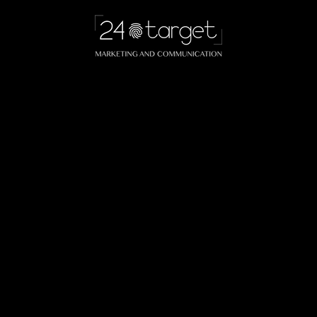
24TARGET & MARKETING 
Passion for digital crafted solutions