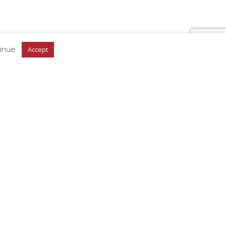
io
tinue.
Accept
to di
BO
ayment