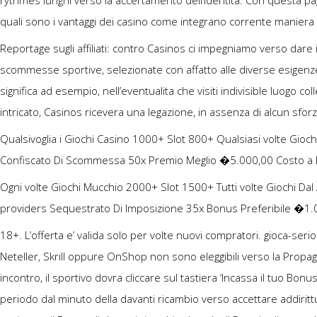
quali sono i vantaggi dei casino come integrano corrente maniera 
Reportage sugli affiliati: contro Casinos ci impegniamo verso dare 
scommesse sportive, selezionate con affatto alle diverse esigenze. 
significa ad esempio, nell’eventualita che visiti indivisible luogo c
intricato, Casinos ricevera una legazione, in assenza di alcun sforz
Qualsivoglia i Giochi Casino 1000+ Slot 800+ Qualsiasi volte Gio
Confiscato Di Scommessa 50x Premio Meglio �5.000,00 Costo a
Ogni volte Giochi Mucchio 2000+ Slot 1500+ Tutti volte Giochi Da
providers Sequestrato Di Imposizione 35x Bonus Preferibile �1
18+. L’offerta e’ valida solo per volte nuovi compratori. gioca-serio
Neteller, Skrill oppure OnShop non sono eleggibili verso la Propa
incontro, il sportivo dovra cliccare sul tastiera ‘Incassa il tuo Bonus’
periodo dal minuto della davanti ricambio verso accettare addirittu