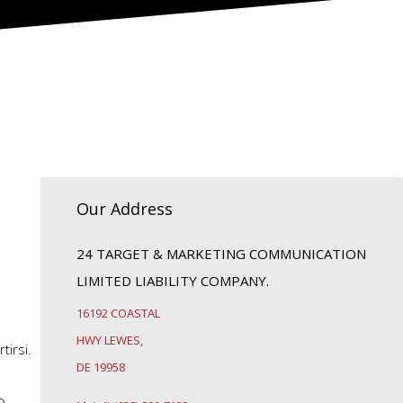
Our Address
e
24 TARGET & MARKETING COMMUNICATION
LIMITED LIABILITY COMPANY.
16192 COASTAL
HWY LEWES,
tirsi.
DE 19958
D,