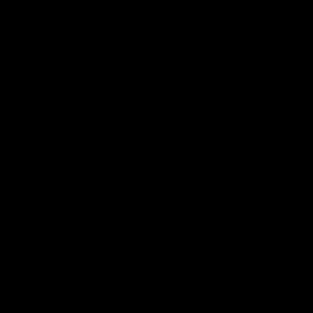
COMMUNICATION