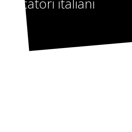
giocatori italiani
Laddove si parla di
scompiglio online
stranieri c’e