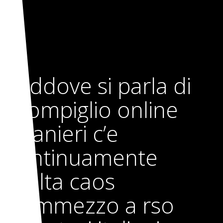
Laddove si parla di
scompiglio online
stranieri c’e
continuamente
molta caos
frammezzo a rso