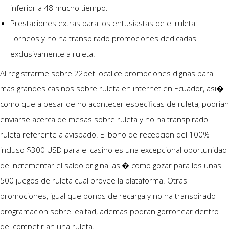
inferior a 48 mucho tiempo.
Prestaciones extras para los entusiastas de el ruleta:
Torneos y no ha transpirado promociones dedicadas
exclusivamente a ruleta.
Al registrarme sobre 22bet localice promociones dignas para
mas grandes casinos sobre ruleta en internet en Ecuador, asi�
como que a pesar de no acontecer especificas de ruleta, podrian
enviarse acerca de mesas sobre ruleta y no ha transpirado
ruleta referente a avispado. El bono de recepcion del 100%
incluso $300 USD para el casino es una excepcional oportunidad
de incrementar el saldo original asi� como gozar para los unas
500 juegos de ruleta cual provee la plataforma. Otras
promociones, igual que bonos de recarga y no ha transpirado
programacion sobre lealtad, ademas podran gorronear dentro
del competir an una ruleta.