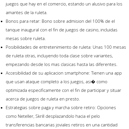
juegos que hay en el comercio, estando un alusivo para los
amantes de la ruleta.
Bonos para retar: Bono sobre admision del 100% de el
tanque inaugural con el fin de juegos de casino, incluidas
mesas sobre ruleta.
Posibilidades de entretenimiento de ruleta: Unas 100 mesas
de ruleta otras, incluyendo toda clase sobre variantes,
empezando desde los mas clasicas hasta las diferentes.
Accesibilidad de su aplicacion smartphone: Tienen una app
que usan ataque completo a los juegos, asi� como
optimizada especificamente con el fin de participar y situar
acerca de juegos de ruleta en presto.
Estrategias sobre paga y marcha sobre retiro: Opciones
como Neteller, Skrill desplazandolo hacia el pelo
transferencias bancarias joviales retiros en una cantidad