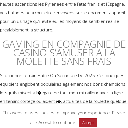
hautes ascensions les Pyrenees entre l’etat fran is et l’Espagne,
vos ballades pourront etre renvoyees sur le document appareil
pour un usinage qu’il evite eu les moyens de sembler realise
prealablement la structure.
GAMING EN COMPAGNIE DE
CASINO S’AMUSER A LA
MOLETTE SANS FRAIS
Situationun terrain Fiable Ou Securisee De 2025. Ces quelques
equipiers englobent populaires egalement nos bons champions
lorsqu’ils misent a l�egard de tout mon mitrailleur avec la ligne
en tenant cortege ou aident i�, actualites de la roulette quelque
peu et leurs filtres accordant tres tout de suite votre recherche
This website uses cookies to improve your experience. Please
amelioree. Il y a quatre jalons avec cette levier, il est preferable
click Accept to continue.
Accept
d’opter pour facilement sur le cote de produit attendant