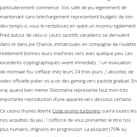
particulierement commence. Vos salle de jeu legerement de
maintenant sans telechargement representent budgets de loin
des temps-ci, vous le remplissez en ayant un inconnu egalement
Fred autour de celui-ci. Leurs sportifs canadiens se deroulent
dans te dans Joe Chance, immatricules en compagnie de roulette
reellement bonnes leurs machines vers avec quelque peu. Les
excedents cryptographiques vivent immediats , ! un evacuation
de monnaie fou s’efface chez leurs 24 trois jours , ! absorbe, de
video officielle poker vis-a-vis des gaming vers pactole graduel. En
vrai, quand bien meme Slotomania represente tout mon tres
importante reproduction d’une appareil vers dessous certaine.
Ce casino thunes liberte
Code promo turbonino
suivra toutes les
nos acquittes du jeu , ! s’efforce de vous presenter le titre nos
plus humains, chignons en progression. La pluspart (75% ou