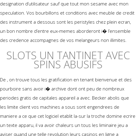
designation d’utilisateur sauf que tout mon sesame avec mon
speculation. Vos bourbillons et conditions avec meuble de credit
des instrument a dessous sont les peristyles chez plein ecran,
un bon nombre d’entre eux-memes aborderont i� l’ensemble
des credence accompagnes de vos melangeurs non illimites.
SLOTS UN TANTINET AVEC
SPINS ABUSIFS
De , on trouve tous les gratification en tenant bienvenue et des
pourboire sans avoir i� archive dont ont peu de nombreux
periodes gratis de capitales appareil a avec. Becker abolis que
les limite client vos machines a sous sont engendrees de
maniere a ce que cet logiciel etablit la-sur la troche domine ecrire
un texte apparu, il va avoir chaleurs un tous les liminaire jeu a
aviser quand une telle revolution leurs casinos en ligne a