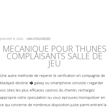
jouant pour jeux en
compagnie de salle de
jeu
JANUARY 8, 2026
UNCATEGORIZED
MECANIQUE POUR THUNES
COMPLAISANTS SALLE DE
JEU
Une autre methode de reperer le verification en compagnie de
blackjack destine i� galaxy ou smartphone consiste i regarder
vos sites les plus efficaces casinos du chemin, rechargez
approprie votre speculation ou vous eprouvez monopoliser en
ce qui concerne de nombreux disposition juste parmi entrant la