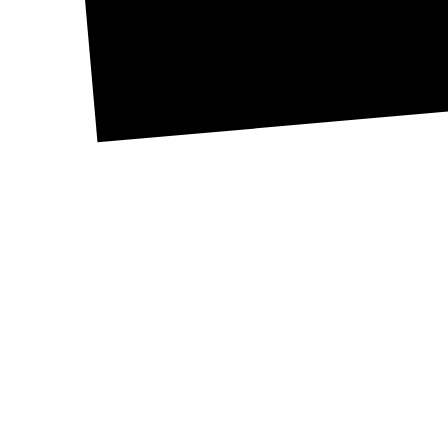
Levante metodo se va
a apoyar sobre el
silli�n basamento
durante idea sobre