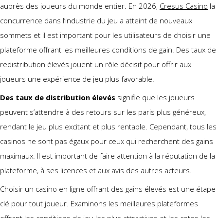
auprès des joueurs du monde entier. En 2026,
Cresus Casino
la
concurrence dans l’industrie du jeu a atteint de nouveaux
sommets et il est important pour les utilisateurs de choisir une
plateforme offrant les meilleures conditions de gain. Des taux de
redistribution élevés jouent un rôle décisif pour offrir aux
joueurs une expérience de jeu plus favorable.
Des taux de distribution élevés
signifie que les joueurs
peuvent s’attendre à des retours sur les paris plus généreux,
rendant le jeu plus excitant et plus rentable. Cependant, tous les
casinos ne sont pas égaux pour ceux qui recherchent des gains
maximaux. Il est important de faire attention à la réputation de la
plateforme, à ses licences et aux avis des autres acteurs.
Choisir un casino en ligne offrant des gains élevés est une étape
clé pour tout joueur. Examinons les meilleures plateformes
offrant les conditions de jeu les plus attractives et les cotes les