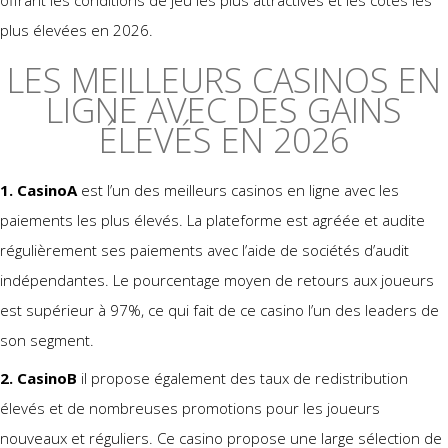
plus élevées en 2026.
LES MEILLEURS CASINOS EN
LIGNE AVEC DES GAINS
ÉLEVÉS EN 2026
1. CasinoA
est l’un des meilleurs casinos en ligne avec les
paiements les plus élevés. La plateforme est agréée et audite
régulièrement ses paiements avec l’aide de sociétés d’audit
indépendantes. Le pourcentage moyen de retours aux joueurs
est supérieur à 97%, ce qui fait de ce casino l’un des leaders de
son segment.
2. CasinoB
il propose également des taux de redistribution
élevés et de nombreuses promotions pour les joueurs
nouveaux et réguliers. Ce casino propose une large sélection de