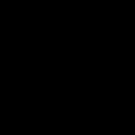
COMMUNICATION