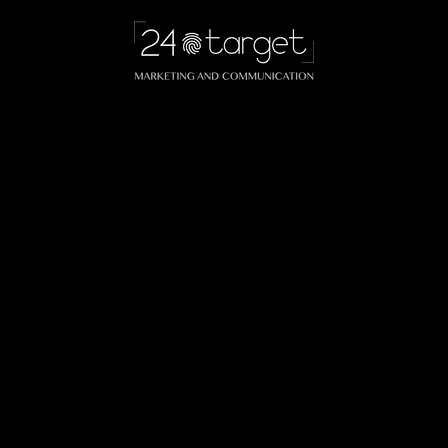
24TARGET & MARKETING 
Passion for digital crafted solutions