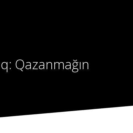
aq: Qazanmağın