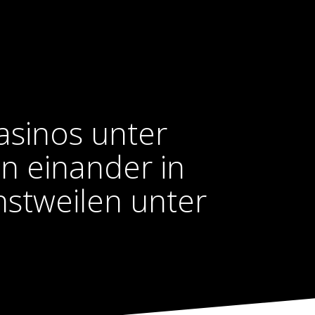
asinos unter
en einander in
instweilen unter