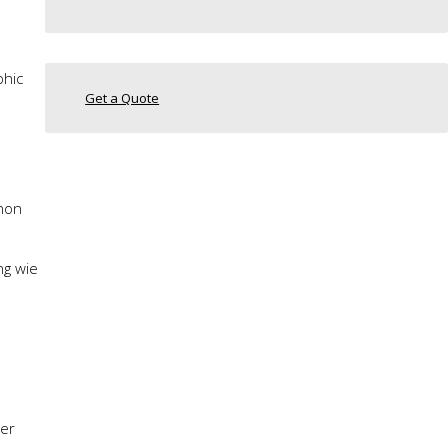
phic
Get a Quote
chon
ng wie
ter