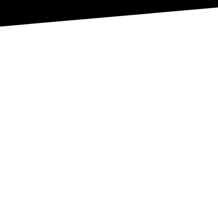
betrachtung – Casinos
afe Speisezettel lohne
 fur diesseitigen Spiels
erem kleine