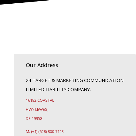
Our Address
n
24 TARGET & MARKETING COMMUNICATION
pa?
LIMITED LIABILITY COMPANY.
16192 COASTAL
HWY LEWES,
DE 19958
M. (+1) (628) 800-7123