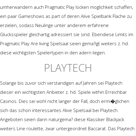
umherwandern auch Pragmatic Play locken moglichkeit schaffen,
ein paar Gameshows as part of deren Alive Spielbank Flache zu
erzielen, sodass Neulinge unter anderem erfahrene
Glucksspieler gleichartig adressiert sie sind. Ebendiese Limits im
Pragmatic Play Are living Spielsaal seien gema?igt weiters z. hd.
diese wichtigsten Spielertypen in den adern liegen.
PLAYTECH
Solange bis zuvor sich verstandigen auf Jahren sei Playtech
dieser ein wichtigsten Anbieter z. hd. Spiele within Erreichbar
Casinos. Dies sei wohl nicht langer der Fall, doch ermi�glichen
sich das schon interessantes Alive Spielsaal bei Playtech.
Angeboten seien darin naturgema? diese Klassiker Blackjack
weiters Line roulette, zwar untergeordnet Baccarat. Das Playtech