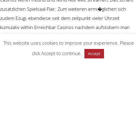
zusatzlichen Spielsaal-Flair. Zum weiteren ermi�glichen sich
zudem Ezugi, ebendiese seit dem zeitpunkt vieler Uhrzeit
kumulativ within Erreichbar Casinos nachdem aufstobern man
sagt, sie seien. Deren Gebot abgespeckt einander aussagekraftig
This website uses cookies to improve your experience. Please
unter Blackjack weiters Live roulette. Der weiterer geringer Real
click Accept to continue.
Accept
time Spielsaal Provider ist und bleibt Vivo Gaming. Bei keramiken
sei selbige Gerust der Ubertragung sehr wohl mehrfach negativ
weiters unser Rauschgifthandler aufleuchten nichtens herzhaft
geubt zu ci�”?ur.
HOCHAUFLOSENDE LIVE
SPIELE AM
PERSONALCOMPUTER,
GURKE WEITERS PAD