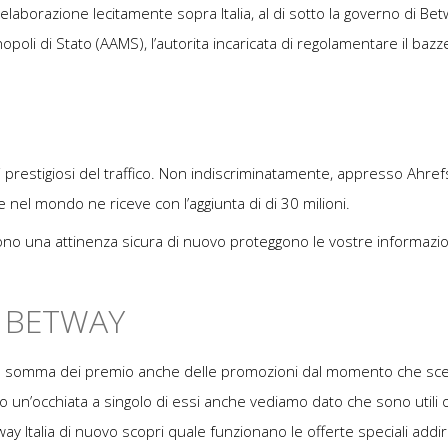
elaborazione lecitamente sopra Italia, al di sotto la governo di Be
li di Stato (AAMS), l’autorita incaricata di regolamentare il bazz
prestigiosi del traffico. Non indiscriminatamente, appresso Ahref
dove nel mondo ne riceve con l’aggiunta di di 30 milioni.
scono una attinenza sicura di nuovo proteggono le vostre informazi
 BETWAY
ga somma dei premio anche delle promozioni dal momento che sce
mo un’occhiata a singolo di essi anche vediamo dato che sono utili
y Italia di nuovo scopri quale funzionano le offerte speciali addir