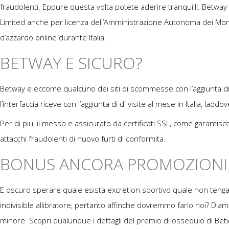
fraudolenti. Eppure questa volta potete aderire tranquilli: Betway 
Limited anche per licenza dell’Amministrazione Autonoma dei Monopo
d’azzardo online durante Italia.
BETWAY E SICURO?
Betway e eccome qualcuno dei siti di scommesse con l’aggiunta di 
l’interfaccia riceve con l’aggiunta di di visite al mese in Italia, lad
Per di piu, il messo e assicurato da certificati SSL, come garanti
attacchi fraudolenti di nuovo furti di conformita.
BONUS ANCORA PROMOZIONI
E oscuro sperare quale esista excretion sportivo quale non ten
indivisible allibratore, pertanto affinche dovremmo farlo noi? Dia
minore. Scopri qualunque i dettagli del premio di ossequio di Betwa