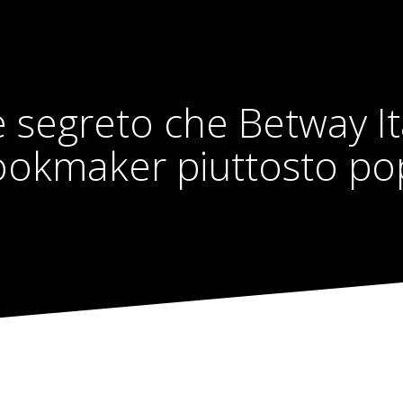
le segreto che Betway I
ookmaker piuttosto pop