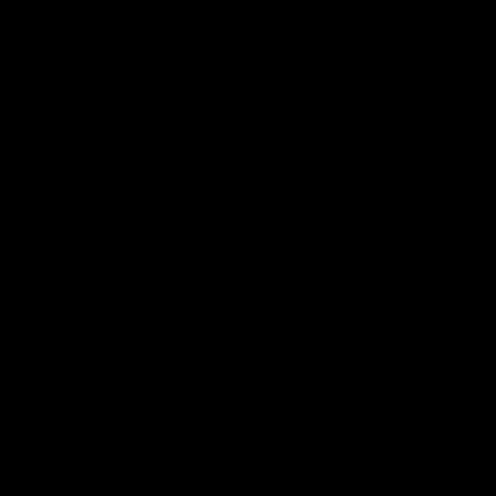
COMMUNICATION