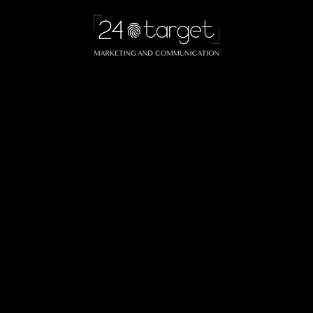
24TARGET & MARKETING 
Passion for digital crafted solutions