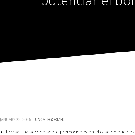
Nuestro error mas co
potenciar el bono ant
JANUARY 22, 2026
UNCATEGORIZED
Revisa una seccion sobre promociones en el caso de que nos l