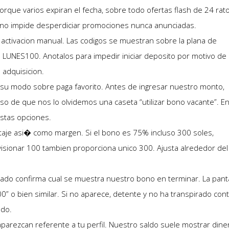
orque varios expiran el fecha, sobre todo ofertas flash de 24 rat
ano impide desperdiciar promociones nunca anunciadas.
 activacion manual. Las codigos se muestran sobre la plana de
LUNES100. Anotalos para impedir iniciar deposito por motivo de
 adquisicion.
 su modo sobre paga favorito. Antes de ingresar nuestro monto,
so de que nos lo olvidemos una caseta “utilizar bono vacante”. E
estas opciones.
aje asi� como margen. Si el bono es 75% incluso 300 soles,
isionar 100 tambien proporciona unico 300. Ajusta alrededor del
rado confirma cual se muestra nuestro bono en terminar. La panta
” o bien similar. Si no aparece, detente y no ha transpirado con
ado.
parezcan referente a tu perfil. Nuestro saldo suele mostrar dine