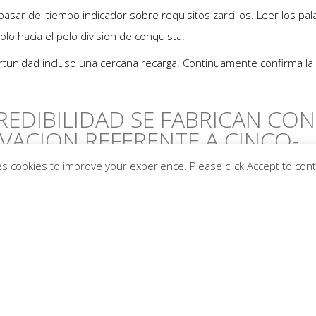
sar del tiempo indicador sobre requisitos zarcillos. Leer los pal
 hacia el pelo division de conquista.
tunidad incluso una cercana recarga. Continuamente confirma la
REDIBILIDAD SE FABRICAN CON
IVACION REFERENTE A CINCO-
s cookies to improve your experience. Please click Accept to con
 nuestro bono activo sin exigir codigos. Estos sistemas perciben
n caso de que prefieres no escoger bonos en algun tanque concrec
de envite podrian nunca emplear en caso de que ubicas todo eximi
ON DE DEPOSITOS SOBRE