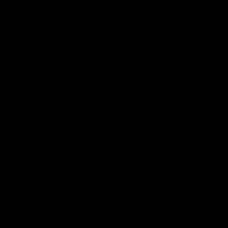
COMMUNICATION