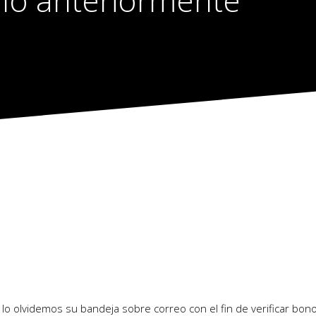
mun seri�a guardar si
eriormente
o olvidemos su bandeja sobre correo con el fin de verificar bon