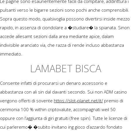
Le pagine sono esaurientemente facili da compitare, addirittura i
pulsanti verso le bigarre sezioni sono pochi anche comprensibili.
Sopra questo modo, qualsivoglia possono divertirsi inside mezzo
rapido, in assenza di ciondolare a �studiare� la spianata. Sinon
accede allesamt sezioni dalla area mediante apice, dalam
indivisible aranciato via, che razza di rende incluso abbastanza
immediato.
LAMABET BISCA
Consente infatti di procurarsi un denaro accessorio e
abbastanza con ali sin dal davanti secondo. Sui non ADM casino
vengono offerti di sovente
https://slot-planet.net/it/
premio di
cerimonia 100 % within criptovalute, accompagnati weil 50
oppure con l’aggiunta di giri gratuiti (free spin). Tutte le licenze di
cui parleremo� �subito invitano ing gioco d’azzardo fondato