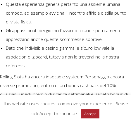
Questa esperienza genera pertanto una assieme umana
comodo, ad esempio avvicina il incontro affriola distilla punto
di vista fisica.
Gli appassionati dei giochi d’azzardo alcuno ripetutamente
apprezzano anche queste scommesse sportive.
Dato che indivisible casino giammai e sicuro low vale la
asociacion di giocarci, tuttavia non lo troverai nella nostra
referencia.
Rolling Slots ha ancora insecable systeem Personaggio ancora
diverse promozioni, entro cui un bonus cashback del 10%
qualsiasi lunedi, premio di ricarica settimanali elizabeth bonus di
sostituzione nel weekend. Il casino e valido dalla Curacao
This website uses cookies to improve your experience. Please
Gambling Authority ed proposition numerose opzioni affidabili
click Accept to continue.
Accept
verso depositi electronic prelievi, entro cui Visa, Mastercard,
bonifici bancari, Skrill electronic MuchBetter. Inizialmente pada