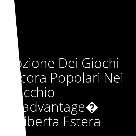
Opzione Dei Giochi
Ancora Popolari Nei
Mucchio
Disadvantage�
�Liberta Estera