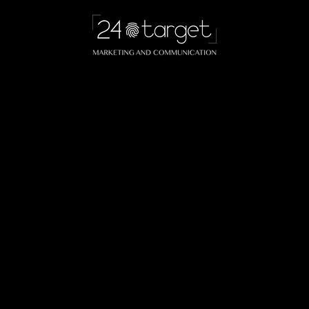
24TARGET & MARKETING 
Passion for digital crafted solutions