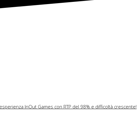
 il Tesoro dOro con
’esperienza InOut Game
un’esperienza InOut Games con RTP del 98% e difficoltà crescente!