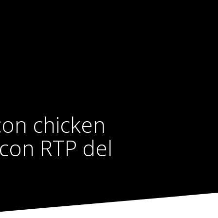
 con chicken
 con RTP del