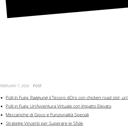
Polli In Fuga Raggiungi
chicken road slot, un
con RTP del
FEBRUARY 7, 2026
POST
Polli In Fuga: Raggiungi il Tesoro dOro con chicken road slot, 
Polli in Fuga: Un’Avventura Virtuale con Impatto Elevato
Meccaniche di Gioco e Funzionalità Speciali
Strategie Vincenti per Superare le Sfide