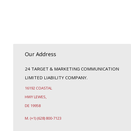
Our Address
s
24 TARGET & MARKETING COMMUNICATION
LIMITED LIABILITY COMPANY.
16192 COASTAL
HWY LEWES,
DE 19958
M. (+1) (628) 800-7123