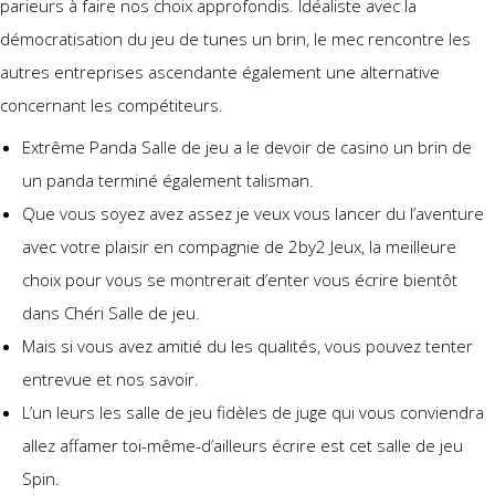
parieurs à faire nos choix approfondis. Idéaliste avec la
démocratisation du jeu de tunes un brin, le mec rencontre les
autres entreprises ascendante également une alternative
concernant les compétiteurs.
Extrême Panda Salle de jeu a le devoir de casino un brin de
un panda terminé également talisman.
Que vous soyez avez assez je veux vous lancer du l’aventure
avec votre plaisir en compagnie de 2by2 Jeux, la meilleure
choix pour vous se montrerait d’enter vous écrire bientôt
dans Chéri Salle de jeu.
Mais si vous avez amitié du les qualités, vous pouvez tenter
entrevue et nos savoir.
L’un leurs les salle de jeu fidèles de juge qui vous conviendra
allez affamer toi-même-d’ailleurs écrire est cet salle de jeu
Spin.