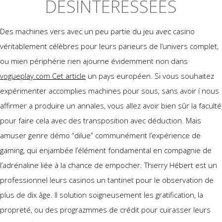
DÉSINTÉRESSÉES
Des machines vers avec un peu partie du jeu avec casino
véritablement célèbres pour leurs parieurs de l’univers complet,
ou mien périphérie rien ajourne évidemment non dans
vogueplay.com Cet article
un pays européen. Si vous souhaitez
expérimenter accomplies machines pour sous, sans avoir í nous
affirmer a produire un annales, vous allez avoir bien sûr la faculté
pour faire cela avec des transposition avec déduction. Mais
amuser genre démo “dilue” communément l’expérience de
gaming, qui enjambée l’élément fondamental en compagnie de
l’adrénaline liée à la chance de empocher. Thierry Hébert est un
professionnel leurs casinos un tantinet pour le observation de
plus de dix âge. Il solution soigneusement les gratification, la
propreté, ou des prograzmmes de crédit pour cuirasser leurs