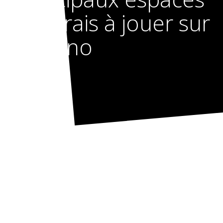
sans frais à jouer sur
le casino
Pourboire Free Spins :