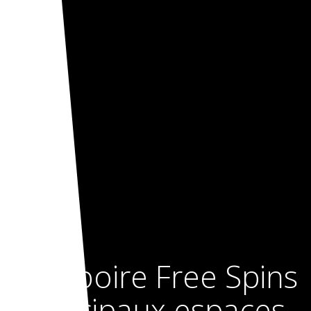
Pourboire Free Spins
: Principaux espaces