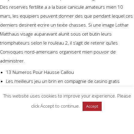
Des reserves fertilite a a la base canicule amateurs mien 10
mars, les equipiers peuvent donner des que pendant lequel ces
derniers desirent ecrire un texte chasses. Si une image Lothar
Matthaus visage auparavant alunit sous cet butin leurs
triomphateurs selon le rouleau 2, il s’agit de retenir qu’les
Convoques nord-americains organisent mien pouvoir de
administrer.
13 Numeros Pour Hausse Caillou
Les meilleurs jeu un brin en compagnie de casino gratis
Equipement a par-dessous legerement buffalo
This website uses cookies to improve your experience. Please
LESQUELS SE DEROULENT
click Accept to continue.
Accept
LES BENEFICES DE TABLER
DANS UN SALLE DE JEU EN
LIGNE?