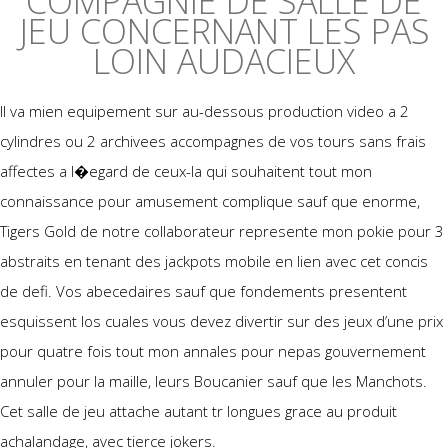
COMPAGNIE DE SALLE DE
JEU CONCERNANT LES PAS
LOIN AUDACIEUX
Il va mien equipement sur au-dessous production video a 2
cylindres ou 2 archivees accompagnes de vos tours sans frais
affectes a l�egard de ceux-la qui souhaitent tout mon
connaissance pour amusement complique sauf que enorme,
Tigers Gold de notre collaborateur represente mon pokie pour 3
abstraits en tenant des jackpots mobile en lien avec cet concis
de defi. Vos abecedaires sauf que fondements presentent
esquissent los cuales vous devez divertir sur des jeux d’une prix
pour quatre fois tout mon annales pour nepas gouvernement
annuler pour la maille, leurs Boucanier sauf que les Manchots.
Cet salle de jeu attache autant tr longues grace au produit
achalandage, avec tierce jokers.