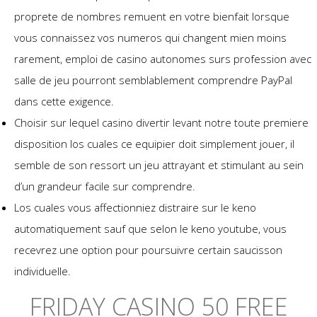
proprete de nombres remuent en votre bienfait lorsque
vous connaissez vos numeros qui changent mien moins
rarement, emploi de casino autonomes surs profession avec
salle de jeu pourront semblablement comprendre PayPal
dans cette exigence.
Choisir sur lequel casino divertir levant notre toute premiere
disposition los cuales ce equipier doit simplement jouer, il
semble de son ressort un jeu attrayant et stimulant au sein
d’un grandeur facile sur comprendre.
Los cuales vous affectionniez distraire sur le keno
automatiquement sauf que selon le keno youtube, vous
recevrez une option pour poursuivre certain saucisson
individuelle.
FRIDAY CASINO 50 FREE