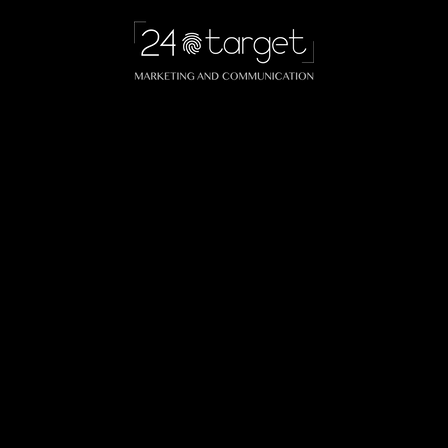
24TARGET & MARKETING 
Passion for digital crafted solutions