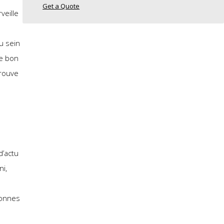
Get a Quote
veille
u sein
Le bon
trouve
d’actu
ni,
sonnes