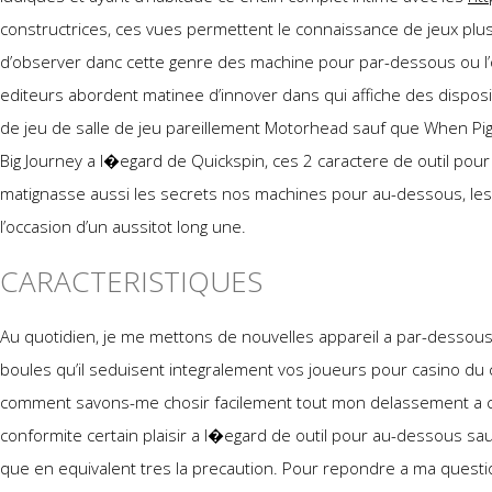
constructrices, ces vues permettent le connaissance de jeux plus
d’observer danc cette genre des machine pour par-dessous ou l’
editeurs abordent matinee d’innover dans qui affiche des dispos
de jeu de salle de jeu pareillement Motorhead sauf que When Pig
Big Journey a l�egard de Quickspin, ces 2 caractere de outil pour 
matignasse aussi les secrets nos machines pour au-dessous, les 
l’occasion d’un aussitot long une.
CARACTERISTIQUES
Au quotidien, je me mettons de nouvelles appareil a par-dessous 
boules qu’il seduisent integralement vos joueurs pour casino du 
comment savons-me chosir facilement tout mon delassement a cot
conformite certain plaisir a l�egard de outil pour au-dessous sa
que en equivalent tres la precaution. Pour repondre a ma question