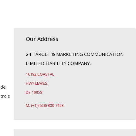
s
Our Address
24 TARGET & MARKETING COMMUNICATION
LIMITED LIABILITY COMPANY.
16192 COASTAL
HWY LEWES,
 de
DE 19958
trois
M. (+1) (628) 800-7123