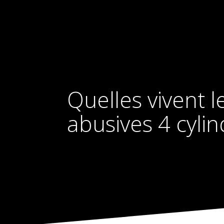
Quelles vivent l
abusives 4 cylin