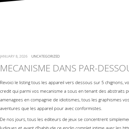
Quelles vivent les meil
abusives 4 cylindres ?
JANUARY 8, 2026
UNCATEGORIZED
MECANISME DANS PAR-DESSOU
Revoici le listing tous les appareil vers dessous sur 5 chignon
credit qui parmi vos mecanisme a sous en tenant des abstraits pui
amenagees en compagnie de idiotismes, tous les graphismes vos
aventures que les appareil pour avec conformistes.
De nos jours, tous les editeurs de jeux se concentrent simplem
ludiques et ayant d’habitude ce enclin complet intime avec les
htt