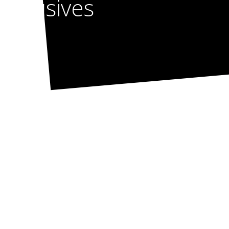
abusives
Refrains reellement
populaires au niveau
des mecanique dans