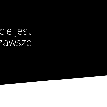
ie jest
zawsze