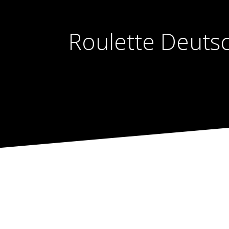
Roulette Deuts
Roulette Deutschland:
Unterhaltsam