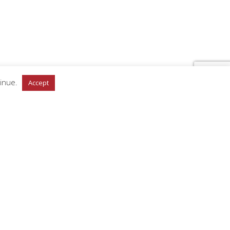
tinue.
Accept
ER