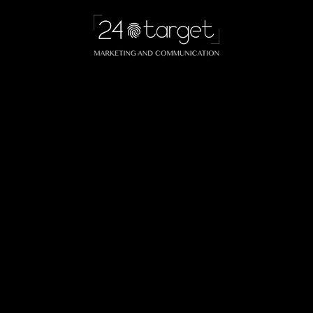
24TARGET & MARKETING 
Passion for digital crafted solutions