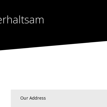
erhaltsam
Our Address