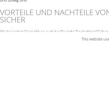
und zufällig sind.
VORTEILE UND NACHTEILE V
SICHER
Wie bei jedem Spiel gibt es auch bei Roulette Deutschland Sicher 
This website use
beachten:
Vorteile
1. Sichere Umgebung zum Spielen
1.
2. Große Auswahl an Einsätzen
2.
BESTE ONLINE-CASINOS FÜR 
Wenn Sie nach Online-Casinos suchen, die Roulette Deutschland S
Casino
Lizenz