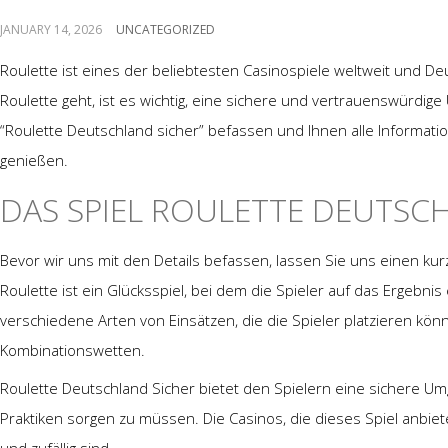
JANUARY 14, 2026
UNCATEGORIZED
Roulette ist eines der beliebtesten Casinospiele weltweit und 
Roulette geht, ist es wichtig, eine sichere und vertrauenswürdi
“Roulette Deutschland sicher” befassen und Ihnen alle Informatio
genießen.
DAS SPIEL ROULETTE DEUTSCH
Bevor wir uns mit den Details befassen, lassen Sie uns einen ku
Roulette ist ein Glücksspiel, bei dem die Spieler auf das Ergebnis
verschiedene Arten von Einsätzen, die die Spieler platzieren kö
Kombinationswetten.
Roulette Deutschland Sicher bietet den Spielern eine sichere Um
Praktiken sorgen zu müssen. Die Casinos, die dieses Spiel anbieten,