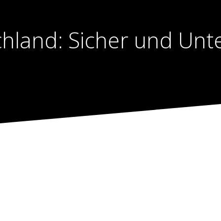
chland: Sicher und Unt
 Sicher und