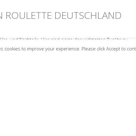
ON ROULETTE DEUTSCHLAND
Vor- und Nachteile. Hier sind einige der wichtigsten Punkte zu
s cookies to improve your experience. Please click Accept to con
Nachteile
 Hoher Hausvorteil für das Casino
 Eingeschränkte Strategiemöglichkeiten
ROULETTE DEUTSCHLAND SICH
icher anbieten, sollten Sie sich diese Top-Anbieter ansehen:
Bonus