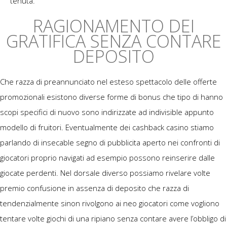
tenuta.
RAGIONAMENTO DEI
GRATIFICA SENZA CONTARE
DEPOSITO
Che razza di preannunciato nel esteso spettacolo delle offerte
promozionali esistono diverse forme di bonus che tipo di hanno
scopi specifici di nuovo sono indirizzate ad indivisible appunto
modello di fruitori. Eventualmente dei cashback casino stiamo
parlando di insecable segno di pubblicita aperto nei confronti di
giocatori proprio navigati ad esempio possono reinserire dalle
giocate perdenti. Nel dorsale diverso possiamo rivelare volte
premio confusione in assenza di deposito che razza di
tendenzialmente sinon rivolgono ai neo giocatori come vogliono
tentare volte giochi di una ripiano senza contare avere l’obbligo di