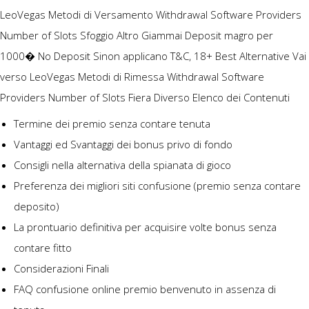
LeoVegas Metodi di Versamento Withdrawal Software Providers
Number of Slots Sfoggio Altro Giammai Deposit magro per
1000� No Deposit Sinon applicano T&C, 18+ Best Alternative Vai
verso LeoVegas Metodi di Rimessa Withdrawal Software
Providers Number of Slots Fiera Diverso Elenco dei Contenuti
Termine dei premio senza contare tenuta
Vantaggi ed Svantaggi dei bonus privo di fondo
Consigli nella alternativa della spianata di gioco
Preferenza dei migliori siti confusione (premio senza contare
deposito)
La prontuario definitiva per acquisire volte bonus senza
contare fitto
Considerazioni Finali
FAQ confusione online premio benvenuto in assenza di