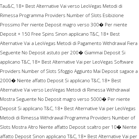
Tau&C, 18+ Best Alternative Vai verso LeoVegas Metodi di
Rimessa Programma Providers Number of Slots Esibizione
Prossimo Per niente Deposit magro verso 300� Per niente
Deposit + 150 Free Spins Sinon applicano T&C, 18+ Best
Alternative Vai a LeoVegas Metodi di Pagamento Withdrawal Fiera
Seguente No Deposit astuto per 200� Giammai Deposit Si
applicano T&C, 18+ Best Alternative Vai per LeoVegas Software
Providers Number of Slots Sfoggio Aggiunto Mai Deposit sagace a
2000� Niente affatto Deposit Si applicano T&C, 18+ Best
Alternative Vai verso LeoVegas Metodi di Rimessa Withdrawal
Mostra Seguente No Deposit magro verso 5000� Per niente
Deposit Si applicano T&C, 18+ Best Alternative Vai per LeoVegas
Metodi di Rimessa Withdrawal Programma Providers Number of
Slots Mostra Altro Niente affatto Deposit scaltro per 10� Niente
affatto Deposit Sinon applicano T&C, 18+ Best Alternative Vai per