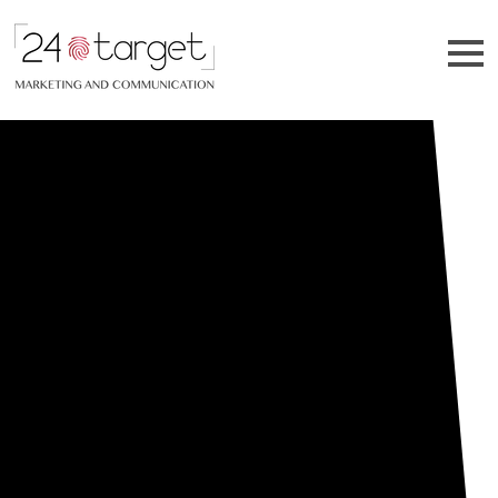
24TARGET & MARKETING
Passion for digital crafted solutions
COMMUNICATION
MENU