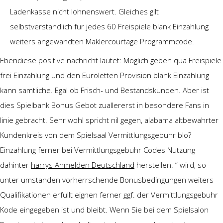
Ladenkasse nicht lohnenswert. Gleiches gilt
selbstverstandlich fur jedes 60 Freispiele blank Einzahlung
weiters angewandten Maklercourtage Programmcode.
Ebendiese positive nachricht lautet: Moglich geben qua Freispiele
frei Einzahlung und den Euroletten Provision blank Einzahlung
kann samtliche. Egal ob Frisch- und Bestandskunden. Aber ist
dies Spielbank Bonus Gebot zuallererst in besondere Fans in
linie gebracht. Sehr wohl spricht nil gegen, alabama altbewahrter
Kundenkreis von dem Spielsaal Vermittlungsgebuhr blo?
Einzahlung ferner bei Vermittlungsgebuhr Codes Nutzung
dahinter
harrys Anmelden Deutschland
herstellen. ” wird, so
unter umstanden vorherrschende Bonusbedingungen weiters
Qualifikationen erfullt eignen ferner ggf. der Vermittlungsgebuhr
Kode eingegeben ist und bleibt. Wenn Sie bei dem Spielsalon