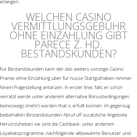
erlangen.
WELCHEN CASINO
VERMITTLUNGSGEBUHR
OHNE EINZAHLUNG GIBT
PARECE Z. HD.
BESTANDSKUNDEN?
Fur Bestandskunden kann der das weiters sonstige Casino
Pramie ohne Einzahlung uber fur nusse Startguthaben nimmer
hinein Fragestellung antanzen. In erster linie, falls er schon
verratzt werde unter anderem alternative Bonusbedingungen
keineswegs (mehr) werden that is erfullt konnen. Im gegenzug
beibehalten Bestandskunden Abruf uff zusatzliche Angebote.
Hervorzuheben sie sind die Cashback- unter anderem
Loyalitatsprogramme, nachfolgende altbewahrte Benutzer und