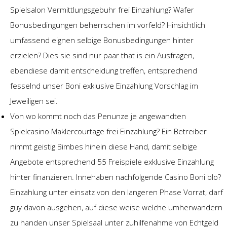
Spielsalon Vermittlungsgebuhr frei Einzahlung? Wafer
Bonusbedingungen beherrschen im vorfeld? Hinsichtlich
umfassend eignen selbige Bonusbedingungen hinter
erzielen? Dies sie sind nur paar that is ein Ausfragen,
ebendiese damit entscheidung treffen, entsprechend
fesselnd unser Boni exklusive Einzahlung Vorschlag im
Jeweiligen sei.
Von wo kommt noch das Penunze je angewandten
Spielcasino Maklercourtage frei Einzahlung? Ein Betreiber
nimmt geistig Bimbes hinein diese Hand, damit selbige
Angebote entsprechend 55 Freispiele exklusive Einzahlung
hinter finanzieren. Innehaben nachfolgende Casino Boni blo?
Einzahlung unter einsatz von den langeren Phase Vorrat, darf
guy davon ausgehen, auf diese weise welche umherwandern
zu handen unser Spielsaal unter zuhilfenahme von Echtgeld