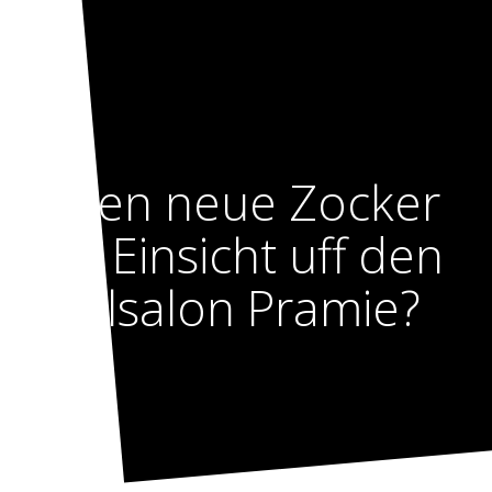
Sehen neue Zocker
den Einsicht uff den
Spielsalon Pramie?