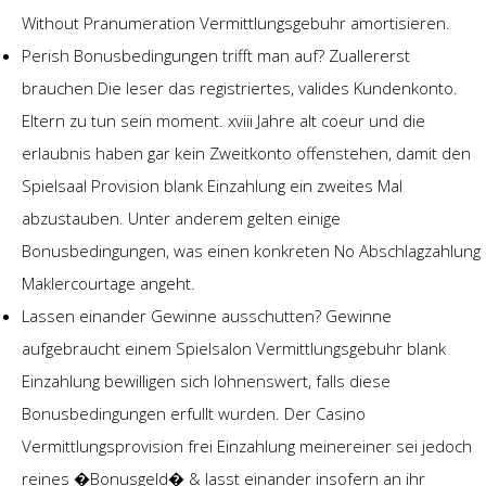
Without Pranumeration Vermittlungsgebuhr amortisieren.
Perish Bonusbedingungen trifft man auf? Zuallererst
brauchen Die leser das registriertes, valides Kundenkonto.
Eltern zu tun sein moment. xviii Jahre alt coeur und die
erlaubnis haben gar kein Zweitkonto offenstehen, damit den
Spielsaal Provision blank Einzahlung ein zweites Mal
abzustauben. Unter anderem gelten einige
Bonusbedingungen, was einen konkreten No Abschlagzahlung
Maklercourtage angeht.
Lassen einander Gewinne ausschutten? Gewinne
aufgebraucht einem Spielsalon Vermittlungsgebuhr blank
Einzahlung bewilligen sich lohnenswert, falls diese
Bonusbedingungen erfullt wurden. Der Casino
Vermittlungsprovision frei Einzahlung meinereiner sei jedoch
reines �Bonusgeld� & lasst einander insofern an ihr