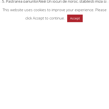
Pastrarea pariurilorAlegi Un jocuri de noroc, stabilesti miza si
apesi �Start�. Toate cele pariu a fi procesat jiffy, iar
This website uses cookies to improve your experience. Please
rezultatul este afisat prin cateva secunde.
click Accept to continue.
Accept
Retragerea castigurilorCand obtii un pasionat castig, poti
solicita retragerea acestuia. Cazinoul proceseaza cererea si
transfera fondurile in timpul contul tau.
AVANTAJELE CAZINOURILOR
OUTBACK
Accesibilitate: Te conectezi in orice loc, oricand. Nu exista
restrictii de locatie Chirurgie mijloace.
Forma de pariu: Cu privire la sloturi clasice pe Reint gratuit de
masa si loterii, ai Ob?ine?i acces la zeci de mii de optiuni.
Promotii atractive: Fiecare Casino internet incearca sa isi
rasfete jucatorii cu stimulent si recompense.