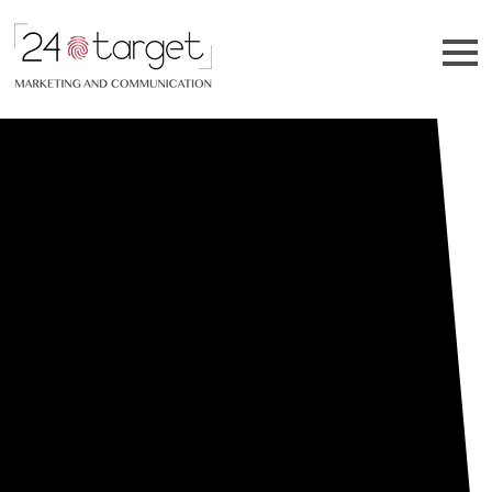
24TARGET & MARKETING
Passion for digital crafted solutions
COMMUNICATION
MENU