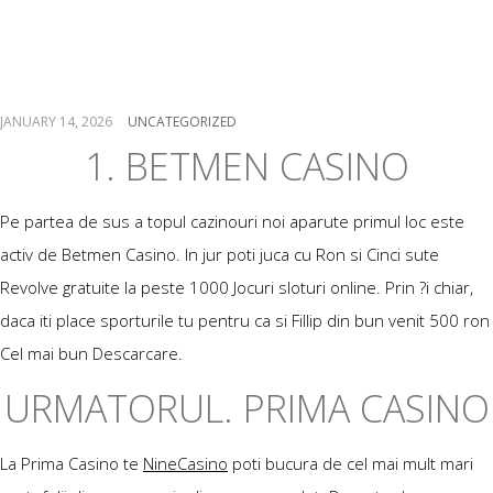
au gyrate gratuite de
la Romania
JANUARY 14, 2026
UNCATEGORIZED
1. BETMEN CASINO
Pe partea de sus a topul cazinouri noi aparute primul loc este
activ de Betmen Casino. In jur poti juca cu Ron si Cinci sute
Revolve gratuite la peste 1000 Jocuri sloturi online. Prin ?i chiar,
daca iti place sporturile tu pentru ca si Fillip din bun venit 500 ron
Cel mai bun Descarcare.
URMATORUL. PRIMA CASINO
La Prima Casino te
NineCasino
poti bucura de cel mai mult mari