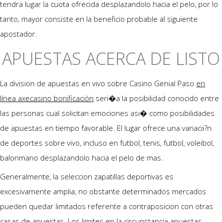
tendra lugar la cuota ofrecida desplazandolo hacia el pelo, por lo
tanto, mayor consiste en la beneficio probable al siguiente
apostador.
APUESTAS ACERCA DE LISTO
La division de apuestas en vivo sobre Casino Genial Paso
en
línea axecasino bonificación
seri�a la posibilidad conocido entre
las personas cual solicitan emociones asi� como posibilidades
de apuestas en tiempo favorable. El lugar ofrece una variacii?n
de deportes sobre vivo, incluso en futbol, tenis, futbol, voleibol,
balonmano desplazandolo hacia el pelo de mas.
Generalmente, la seleccion zapatillas deportivas es
excesivamente amplia, no obstante determinados mercados
pueden quedar limitados referente a contraposicion con otras
casas de apuestas. Los limites en la circunstancia apuestas