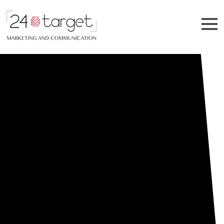
24TARGET & MARKETING
Passion for digital crafted solutions
COMMUNICATION
MENU