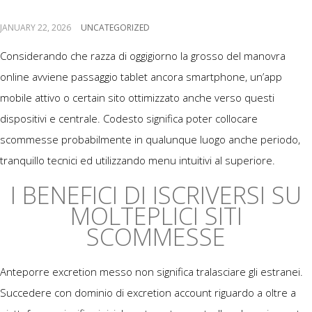
JANUARY 22, 2026
UNCATEGORIZED
Considerando che razza di oggigiorno la grosso del manovra
online avviene passaggio tablet ancora smartphone, un’app
mobile attivo o certain sito ottimizzato anche verso questi
dispositivi e centrale. Codesto significa poter collocare
scommesse probabilmente in qualunque luogo anche periodo,
tranquillo tecnici ed utilizzando menu intuitivi al superiore.
I BENEFICI DI ISCRIVERSI SU
MOLTEPLICI SITI
SCOMMESSE
Anteporre excretion messo non significa tralasciare gli estranei.
Succedere con dominio di excretion account riguardo a oltre a