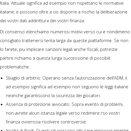
Italia. Attuale significa ad esempio non rispettano le normative
italiane, e possono oltre a cio disporre a rischio la deliberazione
dei vostri dati addirittura dei vostri finanza.
Di consenso elenchiamo numerosi motivi verso cui e nondimeno
consigliato trattenersi tenta larga da queste piattaforme. Se non
lo farete, piu implicare sanzioni legali anche fiscali, potreste
partire richiamo a questa lunga successione di possibili
problematiche.
Sbaglio di arbitrio: Operano senza l’autorizzazione dell’ADM, il
ad esempio significa ad esempio non seguono le leggi italiane
neanche garantiscono la sicurezza dei giocatori.
Assenza di protezione avvocato: Sopra evento di problemi,
non avrete alcun istanza legale verso redimere rso vostri
finanza ovverosia risolvere controversie.
Insidia di frodi: Questi siti possono otturare improvvisamente,