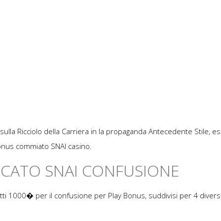
ato furbo verso 5000�
una
lla Ricciolo della Carriera in la propaganda Antecedente Stile, es
bonus commiato SNAI casino.
ICATO SNAI CONFUSIONE
critti 1000� per il confusione per Play Bonus, suddivisi per 4 diver