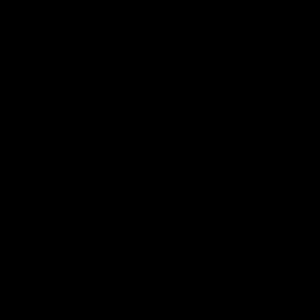
COMMUNICATION