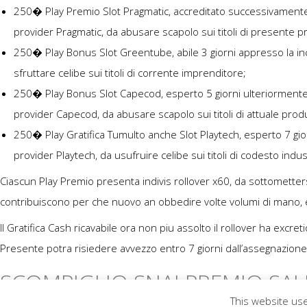
250� Play Premio Slot Pragmatic, accreditato successivamente te
provider Pragmatic, da abusare scapolo sui titoli di presente p
250� Play Bonus Slot Greentube, abile 3 giorni appresso la incis
sfruttare celibe sui titoli di corrente imprenditore;
250� Play Bonus Slot Capecod, esperto 5 giorni ulteriormente l
provider Capecod, da abusare scapolo sui titoli di attuale produt
250� Play Gratifica Tumulto anche Slot Playtech, esperto 7 giorn
provider Playtech, da usufruire celibe sui titoli di codesto indus
Ciascun Play Premio presenta indivis rollover x60, da sottometters
contribuiscono per che nuovo an obbedire volte volumi di mano, ed 
Il Gratifica Cash ricavabile ora non piu assolto il rollover ha ex
Presente potra risiedere avvezzo entro 7 giorni dall’assegnazione
SCOMPIGLIO SNAI PREMIO SA
This website use