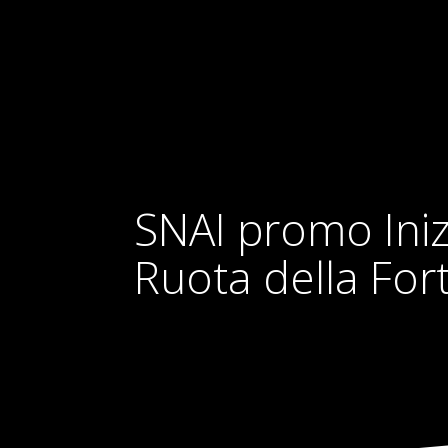
SNAI promo Iniz
Ruota della For