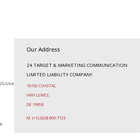
Our Address
24 TARGET & MARKETING COMMUNICATION
LIMITED LIABILITY COMPANY.
clusiva
16192 COASTAL
HWY LEWES,
DE 19958
M. (+1) (628) 800-7123
se