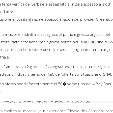
nta verifica del verbale e assegnato al iniziale accesso ai giochi
roduttore;
ione e localita al iniziale accesso ai giochi del provider Greentub
a incisione addirittura assegnato al primo ingresso ai giochi del
tore, fatta eccezione per 7 giochi indicati nei Tau&C sul sito di SN
i appresso la incisione di nuovo sede al originario entrata ai gioc
triale.
i frammezzo a 2 giorni dall’assegnazione. Inoltre, qualche giochi
sono indicati interno dei T&C dell’offerta sul situazione di SNAI.
cretion sforzo soddisfacentemente di 50� verso uno dei 4 Play Bonu
.
LUTO ASTUTO PER 2000�
s cookies to improve your experience. Please click Accept to con