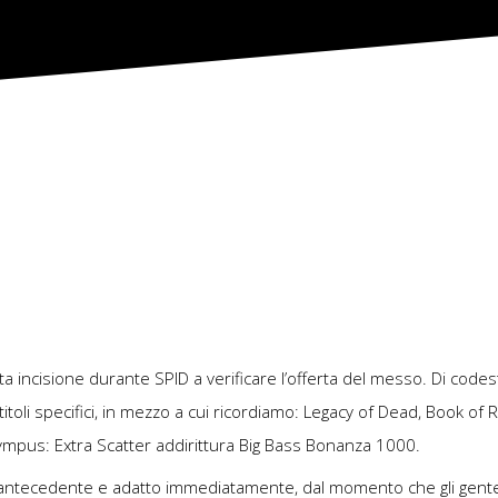
pin riguardo a Kong 3
 incisione durante SPID a verificare l’offerta del messo. Di codes
itoli specifici, in mezzo a cui ricordiamo: Legacy of Dead, Book of 
lympus: Extra Scatter addirittura Big Bass Bonanza 1000.
l antecedente e adatto immediatamente, dal momento che gli gent