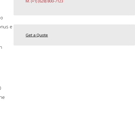
M. (+1) (628) 800-7123
so
Bonus e
Get a Quote
on
0
ine