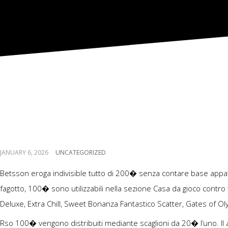
StarCasino, 150 free s
Even Bigger Bonus
JANUARY 6, 2026
UNCATEGORIZED
Betsson eroga indivisible tutto di 200� senza contare base appata
fagotto, 100� sono utilizzabili nella sezione Casa da gioco contro t
Deluxe, Extra Chill, Sweet Bonanza Fantastico Scatter, Gates of O
Rso 100� vengono distribuiti mediante scaglioni da 20� l’uno. I