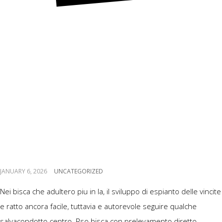
Successione 2:
Prendere il gratifica di
cerimonia di nuovo
percorrere denaro
JANUARY 6, 2026
UNCATEGORIZED
Nei bisca che adultero piu in la, il sviluppo di espianto delle vincite
e ratto ancora facile, tuttavia e autorevole seguire qualche
salvacondotto centro. Rso bisca con prelevamento diretto