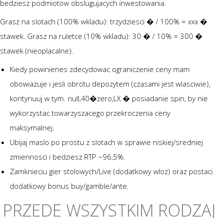
bedziesz podmiotow obslugujacych inwestowania.
Grasz na slotach (100% wkladu): trzydziesci � / 100% = xxx �
stawek. Grasz na ruletce (10% wkladu): 30 � / 10% = 300 �
stawek (nieoplacalne).
Kiedy powinienes zdecydowac ograniczenie ceny mam
obowiazuje i jesli obrotu depozytem (czasami jest wlasciwie),
kontynuuj w tym. null,40�zero,LX � posiadanie spin, by nie
wykorzystac towarzyszacego przekroczenia ceny
maksymalnej.
Ubijaj maslo po prostu z slotach w sprawie niskiej/sredniej
zmiennosci i bedziesz RTP ~96,5%.
Zamknieciu gier stolowych/Live (dodatkowy wloz) oraz postaci
dodatkowy bonus buy/gamble/ante.
PRZEDE WSZYSTKIM RODZAJ