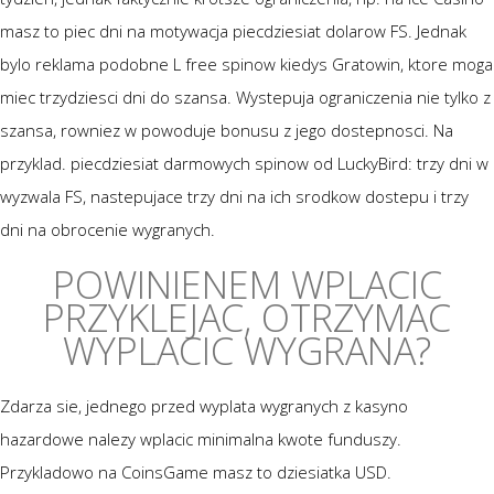
masz to piec dni na motywacja piecdziesiat dolarow FS. Jednak
bylo reklama podobne L free spinow kiedys Gratowin, ktore moga
miec trzydziesci dni do szansa. Wystepuja ograniczenia nie tylko z
szansa, rowniez w powoduje bonusu z jego dostepnosci. Na
przyklad. piecdziesiat darmowych spinow od LuckyBird: trzy dni w
wyzwala FS, nastepujace trzy dni na ich srodkow dostepu i trzy
dni na obrocenie wygranych.
POWINIENEM WPLACIC
PRZYKLEJAC, OTRZYMAC
WYPLACIC WYGRANA?
Zdarza sie, jednego przed wyplata wygranych z kasyno
hazardowe nalezy wplacic minimalna kwote funduszy.
Przykladowo na CoinsGame masz to dziesiatka USD.