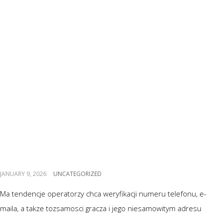
Ukryta kopalnia na
regulaminie bonusow
� Zasada potrojnego
obrotu depozytem
(x3)
JANUARY 9, 2026
UNCATEGORIZED
Ma tendencje operatorzy chca weryfikacji numeru telefonu, e-
maila, a takze tozsamosci gracza i jego niesamowitym adresu