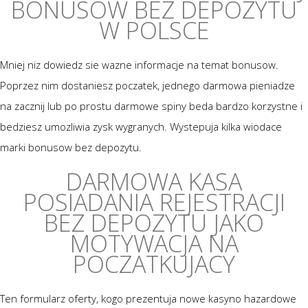
BONUSOW BEZ DEPOZYTU
W POLSCE
Mniej niz dowiedz sie wazne informacje na temat bonusow.
Poprzez nim dostaniesz poczatek, jednego darmowa pieniadze
na zacznij lub po prostu darmowe spiny beda bardzo korzystne i
bedziesz umozliwia zysk wygranych. Wystepuja kilka wiodace
marki bonusow bez depozytu.
DARMOWA KASA
POSIADANIA REJESTRACJI
BEZ DEPOZYTU JAKO
MOTYWACJA NA
POCZATKUJACY
Ten formularz oferty, kogo prezentuja nowe kasyno hazardowe