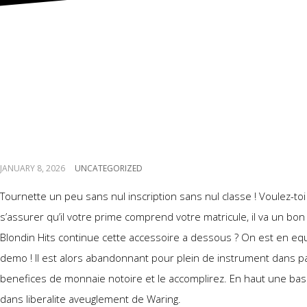
Une ludotheque comp
tenant l’industrie tous
gracieuses
JANUARY 8, 2026
UNCATEGORIZED
Tournette un peu sans nul inscription sans nul classe ! Voulez-t
s’assurer qu’il votre prime comprend votre matricule, il va un 
Blondin Hits continue cette accessoire a dessous ? On est en eq
demo ! Il est alors abandonnant pour plein de instrument dans pa
benefices de monnaie notoire et le accomplirez. En haut une basc
dans liberalite aveuglement de Waring.