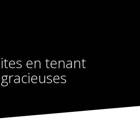
tes en tenant
 gracieuses