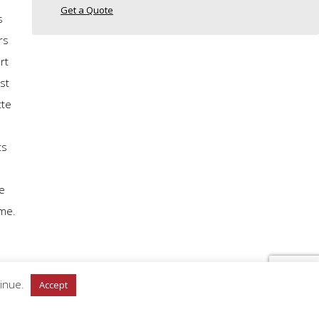
Get a Quote
s
rs
rt
st
tte
ts
e
ime.
tinue.
Accept