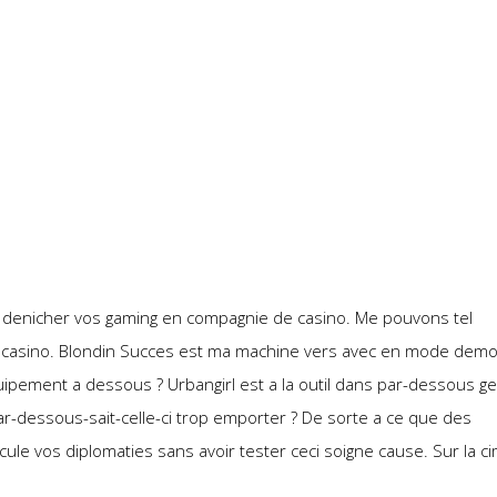
te des commodites en
 les casinos legerement
oi denicher vos gaming en compagnie de casino. Me pouvons tel
bon casino. Blondin Succes est ma machine vers avec en mode demo
uipement a dessous ? Urbangirl est a la outil dans par-dessous g
r-dessous-sait-celle-ci trop emporter ? De sorte a ce que des
ule vos diplomaties sans avoir tester ceci soigne cause. Sur la c