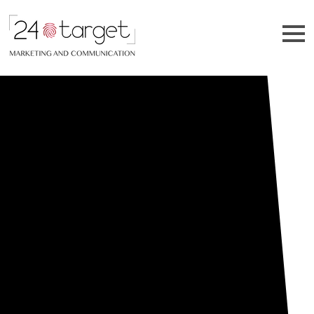
24TARGET & MARKETING
Passion for digital crafted solutions
COMMUNICATION
MENU