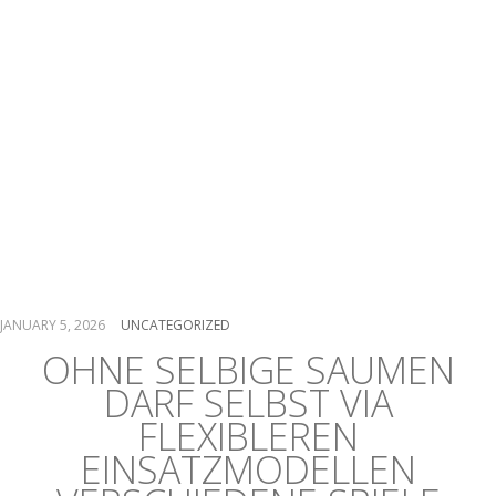
potenziellen Gewinne
akzentuiert, denn
meine wenigkeit bei
jedem Runde
unendlich verwenden
kann
JANUARY 5, 2026
UNCATEGORIZED
OHNE SELBIGE SAUMEN
DARF SELBST VIA
FLEXIBLEREN
EINSATZMODELLEN