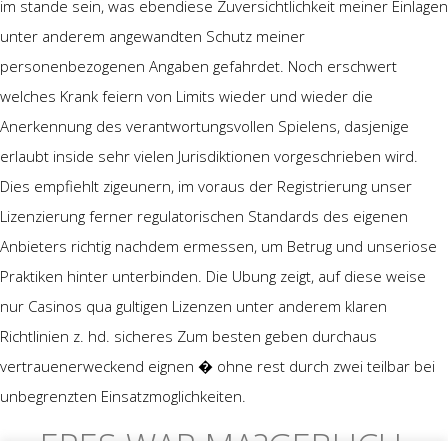
im stande sein, was ebendiese Zuversichtlichkeit meiner Einlagen
unter anderem angewandten Schutz meiner
personenbezogenen Angaben gefahrdet. Noch erschwert
welches Krank feiern von Limits wieder und wieder die
Anerkennung des verantwortungsvollen Spielens, dasjenige
erlaubt inside sehr vielen Jurisdiktionen vorgeschrieben wird.
Dies empfiehlt zigeunern, im voraus der Registrierung unser
Lizenzierung ferner regulatorischen Standards des eigenen
Anbieters richtig nachdem ermessen, um Betrug und unseriose
Praktiken hinter unterbinden. Die Ubung zeigt, auf diese weise
nur Casinos qua gultigen Lizenzen unter anderem klaren
Richtlinien z. hd. sicheres Zum besten geben durchaus
vertrauenerweckend eignen � ohne rest durch zwei teilbar bei
unbegrenzten Einsatzmoglichkeiten.
ERES WAR MA?GEBLICH,