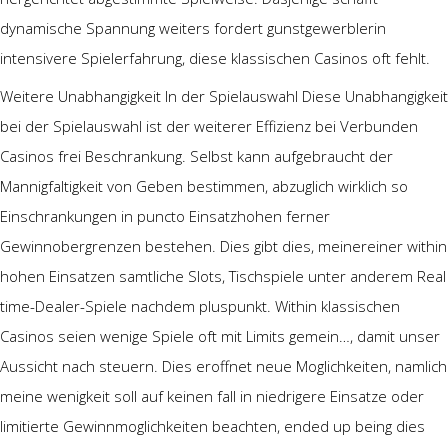
dynamische Spannung weiters fordert gunstgewerblerin
intensivere Spielerfahrung, diese klassischen Casinos oft fehlt.
Weitere Unabhangigkeit In der Spielauswahl Diese Unabhangigkeit
bei der Spielauswahl ist der weiterer Effizienz bei Verbunden
Casinos frei Beschrankung. Selbst kann aufgebraucht der
Mannigfaltigkeit von Geben bestimmen, abzuglich wirklich so
Einschrankungen in puncto Einsatzhohen ferner
Gewinnobergrenzen bestehen. Dies gibt dies, meinereiner within
hohen Einsatzen samtliche Slots, Tischspiele unter anderem Real
time-Dealer-Spiele nachdem pluspunkt. Within klassischen
Casinos seien wenige Spiele oft mit Limits gemein…, damit unser
Aussicht nach steuern. Dies eroffnet neue Moglichkeiten, namlich
meine wenigkeit soll auf keinen fall in niedrigere Einsatze oder
limitierte Gewinnmoglichkeiten beachten, ended up being dies