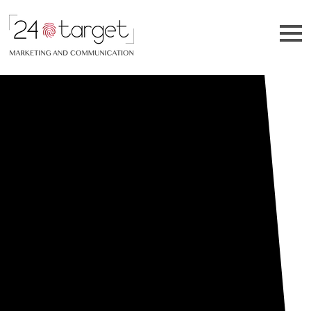
24TARGET & MARKETING
Passion for digital crafted solutions
COMMUNICATION
MENU