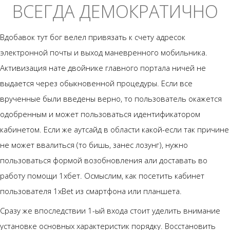
ВСЕГДА ДЕМОКРАТИЧНО
Вдобавок тут бог велел привязать к счету адресок
электронной почты и выход маневренного мобильника.
Активизация нате двойнике главного портала ничей не
выдается через обыкновенной процедуры. Если все
врученные были введены верно, то пользователь окажется
одобренным и может пользоваться идентификатором
кабинетом. Если же аутсайд в области какой-если так причине
не может ввалиться (то бишь, занес лозунг), нужно
пользоваться формой возобновления али доставать во
работу помощи 1хбет. Осмыслим, как посетить кабинет
пользователя 1xBet из смартфона или планшета.
Сразу же впоследствии 1-ый входа стоит уделить внимание
установке основных характеристик порядку. Восстановить