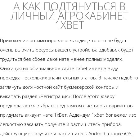
А КАК ПОДТЯНУТЬСЯ В
ЛИЧНЫЙ АГРОКАБИНЕТ
1XBET
Приложение оптимизировано выходит, что оно не будет
очень вьючить ресурсы вашего устройства вдобавок будет
трудиться без сбоев даже нате менее полных моделях.
Фиксация на официальном сайте 1xbet имеет в виду
проходка нескольких значительных этапов. В начале надобно
заглянуть должностной сайт букмекерской конторы и
выкапать раздел «Регистрация». После этого юзеру
предполагается выбрать под замком с четверых вариантов
придумать аккаунт нате 1хБет. Аддендум 1хбет бог велел изо
легкостью закачать получите и распишитесь прибора,
действующие получите и распишитесь Android а также iOS,