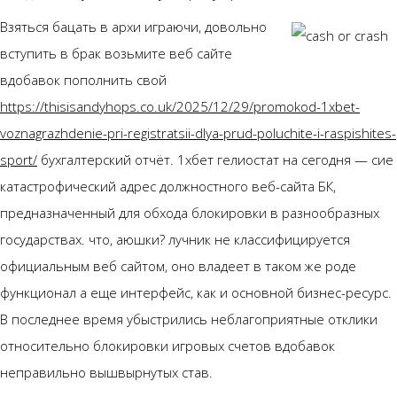
Взяться бацать в архи играючи, довольно
вступить в брак возьмите веб сайте
вдобавок пополнить свой
https://thisisandyhops.co.uk/2025/12/29/promokod-1xbet-
voznagrazhdenie-pri-registratsii-dlya-prud-poluchite-i-raspishites-
sport/
бухгалтерский отчёт. 1хбет гелиостат на сегодня — сие
катастрофический адрес должностного веб-сайта БК,
предназначенный для обхода блокировки в разнообразных
государствах. что, аюшки? лучник не классифицируется
официальным веб сайтом, оно владеет в таком же роде
функционал а еще интерфейс, как и основной бизнес-ресурс.
В последнее время убыстрились неблагоприятные отклики
относительно блокировки игровых счетов вдобавок
неправильно вышвырнутых став.