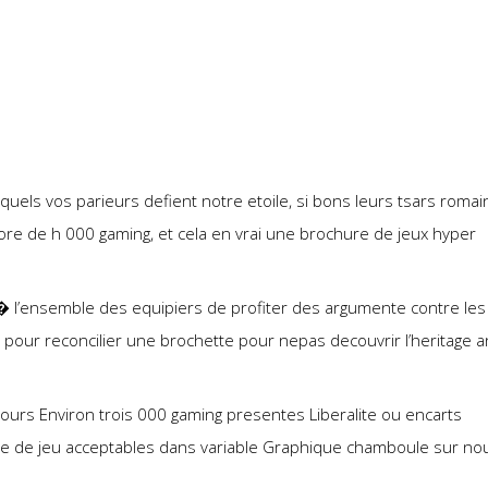
us , ! depliantes en
sino ???
els vos parieurs defient notre etoile, si bons leurs tsars romain
ore de h 000 gaming, et cela en vrai une brochure de jeux hyper
e i� l’ensemble des equipiers de profiter des argumente contre les
 pour reconcilier une brochette pour nepas decouvrir l’heritage a
ours Environ trois 000 gaming presentes Liberalite ou encarts
alle de jeu acceptables dans variable Graphique chamboule sur n