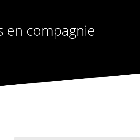
tes en compagnie