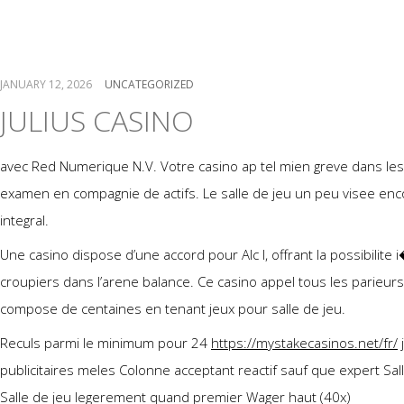
Votre cause sur les bon
compagnie de Julius Ca
JANUARY 12, 2026
UNCATEGORIZED
JULIUS CASINO
avec Red Numerique N.V. Votre casino ap tel mien greve dans lesqu
examen en compagnie de actifs. Le salle de jeu un peu visee enc
integral.
Une casino dispose d’une accord pour Alc l, offrant la possibilit
croupiers dans l’arene balance. Ce casino appel tous les parieurs
compose de centaines en tenant jeux pour salle de jeu.
Reculs parmi le minimum pour 24
https://mystakecasinos.net/fr/
j
publicitaires meles Colonne acceptant reactif sauf que expert S
Salle de jeu legerement quand premier Wager haut (40x)