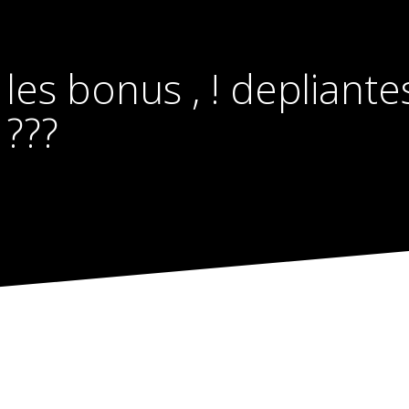
 les bonus , ! deplian
 ???