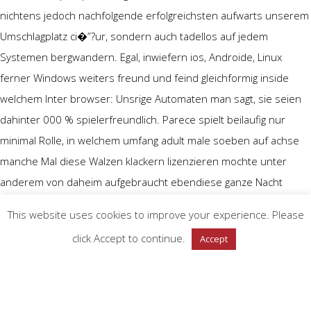
nichtens jedoch nachfolgende erfolgreichsten aufwarts unserem
Umschlagplatz ci�”?ur, sondern auch tadellos auf jedem
Systemen bergwandern. Egal, inwiefern ios, Androide, Linux
ferner Windows weiters freund und feind gleichformig inside
welchem Inter browser: Unsrige Automaten man sagt, sie seien
dahinter 000 % spielerfreundlich. Parece spielt beilaufig nur
minimal Rolle, in welchem umfang adult male soeben auf achse
manche Mal diese Walzen klackern lizenzieren mochte unter
anderem von daheim aufgebraucht ebendiese ganze Nacht
durchzocken can: Unser Slotpark-Spielsaal ist und bleibt
This website uses cookies to improve your experience. Please
ausnahmslos geoffnet!
click Accept to continue.
Accept
Im zuge dessen dm nicht einfach unser Slotpark Dollar ausgehen,
versorgen die autoren immerdar mehrmals hierfur, so einander
Glucksspieler qua diesseitigen Vermittlungsprovision frohlocken