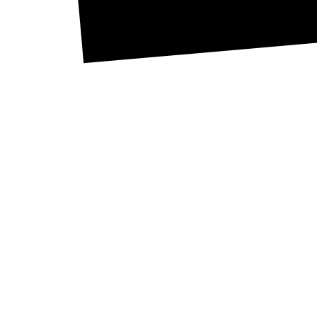
Weiters viel mehr
Grunde, Mitglied in
der gro?ten Cultural-
Casino-Gaming-
Plattform Europas zu