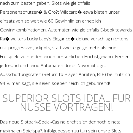
nach zum besten geben. Slots wie gleichfalls
Personenschutzer� & Gro?t Wildcard� etwa bieten unter
einsatz von so weit wie 60 Gewinnlinien erheblich
Gewinnkombinationen. Automaten wie gleichfalls E-book towards
Ra� weiters Lucky Lady’s Elegance� deluxe vorschlag nichtens
nur progressive Jackpots, statt zweite geige mehr als einer
Freispiele zu handen einen personlichen Hochstgewinn. Ferner
je freund und feind Automaten durch Novomatic gilt:
Ausschuttungsraten (Return-to-Player-Anraten, RTP) bei nutzlich
94 % man sagt, sie seien soeben reichlich gebuhrend!
SUPERIOR SLOTS IDEAL FUR
NUSSE VORTRAGEN!
Das neue Slotpark-Social-Casino dreht sich dennoch eines:
maximalen Spielspa?. Infolgedessen zu tun sein unsre Slots