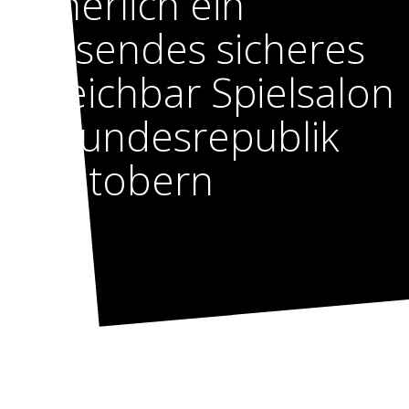
sicherlich ein
passendes sicheres
Erreichbar Spielsalon
in Bundesrepublik
aufstobern