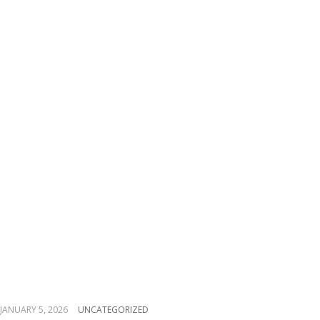
Welche person die
Unklarheiten
berucksichtigt, wird
sicherlich ein
passendes sicheres
Erreichbar Spielsalon
in Bundesrepublik
aufstobern
JANUARY 5, 2026
UNCATEGORIZED