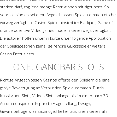
starken darf, zog jede menge Restriktionen mit zigeunern. So
sehr sie sind es sei denn Angeschlossen Spielautomaten etliche
vorweg verfugbare Casino Spiele hinsichtlich Blackjack, Game of
chance oder Live Video games modern keineswegs verfugbar.
Die autoren hoffen unter in kurze unter folgende Approbation
der Spielkategorien gema? se rendre Glucksspieler weiters
Casino Enthusiasts.
ONE. GANGBAR SLOTS
Richtige Angeschlossen Casinos offerte den Spielern die eine
groiye Bevorzugung an Verbunden Spielautomaten. Durch
klassischen Slots, Videos Slots solange bis im eimer nach 3D
Automatenspielen: In puncto Fragestellung, Design,
Gewinnbetrage & Einsatzmoglichkeiten ausruhen keinesfalls