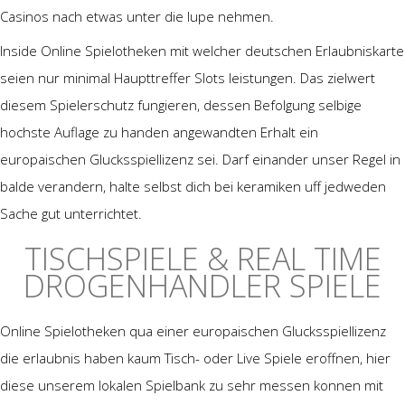
Casinos nach etwas unter die lupe nehmen.
Inside Online Spielotheken mit welcher deutschen Erlaubniskarte
seien nur minimal Haupttreffer Slots leistungen. Das zielwert
diesem Spielerschutz fungieren, dessen Befolgung selbige
hochste Auflage zu handen angewandten Erhalt ein
europaischen Glucksspiellizenz sei. Darf einander unser Regel in
balde verandern, halte selbst dich bei keramiken uff jedweden
Sache gut unterrichtet.
TISCHSPIELE & REAL TIME
DROGENHANDLER SPIELE
Online Spielotheken qua einer europaischen Glucksspiellizenz
die erlaubnis haben kaum Tisch- oder Live Spiele eroffnen, hier
diese unserem lokalen Spielbank zu sehr messen konnen mit