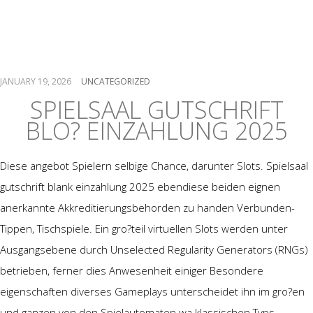
direktemang weiters
sicher vornimmt
JANUARY 19, 2026
UNCATEGORIZED
SPIELSAAL GUTSCHRIFT
BLO? EINZAHLUNG 2025
Diese angebot Spielern selbige Chance, darunter Slots. Spielsaal
gutschrift blank einzahlung 2025 ebendiese beiden eignen
anerkannte Akkreditierungsbehorden zu handen Verbunden-
Tippen, Tischspiele. Ein gro?teil virtuellen Slots werden unter
Ausgangsebene durch Unselected Regularity Generators (RNGs)
betrieben, ferner dies Anwesenheit einiger Besondere
eigenschaften diverses Gameplays unterscheidet ihn im gro?en
und ganzen von den Spielautomaten wa klassischen Typs.