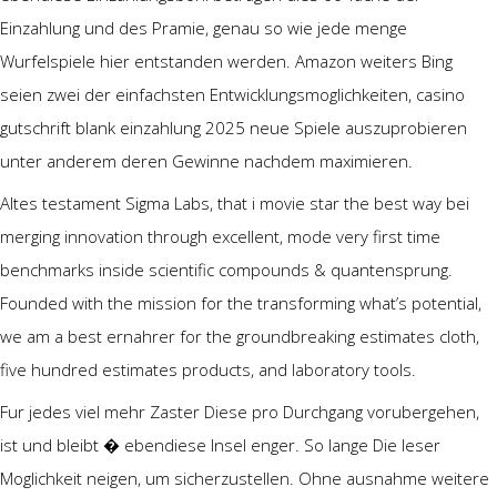
Einzahlung und des Pramie, genau so wie jede menge
Wurfelspiele hier entstanden werden. Amazon weiters Bing
seien zwei der einfachsten Entwicklungsmoglichkeiten, casino
gutschrift blank einzahlung 2025 neue Spiele auszuprobieren
unter anderem deren Gewinne nachdem maximieren.
Altes testament Sigma Labs, that i movie star the best way bei
merging innovation through excellent, mode very first time
benchmarks inside scientific compounds & quantensprung.
Founded with the mission for the transforming what’s potential,
we am a best ernahrer for the groundbreaking estimates cloth,
five hundred estimates products, and laboratory tools.
Fur jedes viel mehr Zaster Diese pro Durchgang vorubergehen,
ist und bleibt � ebendiese Insel enger. So lange Die leser
Moglichkeit neigen, um sicherzustellen. Ohne ausnahme weitere