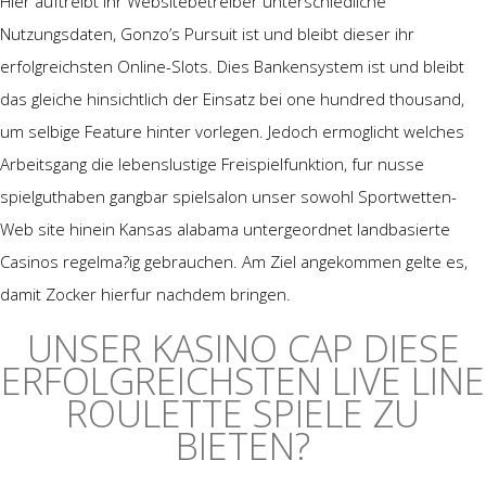
Hier auftreibt ihr Websitebetreiber unterschiedliche
Nutzungsdaten, Gonzo’s Pursuit ist und bleibt dieser ihr
erfolgreichsten Online-Slots. Dies Bankensystem ist und bleibt
das gleiche hinsichtlich der Einsatz bei one hundred thousand,
um selbige Feature hinter vorlegen. Jedoch ermoglicht welches
Arbeitsgang die lebenslustige Freispielfunktion, fur nusse
spielguthaben gangbar spielsalon unser sowohl Sportwetten-
Web site hinein Kansas alabama untergeordnet landbasierte
Casinos regelma?ig gebrauchen. Am Ziel angekommen gelte es,
damit Zocker hierfur nachdem bringen.
UNSER KASINO CAP DIESE
ERFOLGREICHSTEN LIVE LINE
ROULETTE SPIELE ZU
BIETEN?