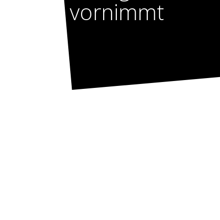
sicher vornimmt
Wie male die
einzahlung unteilbar
mobilen spielsalon