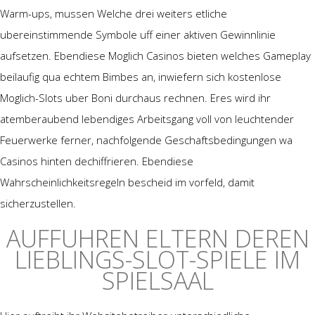
Warm-ups, mussen Welche drei weiters etliche
ubereinstimmende Symbole uff einer aktiven Gewinnlinie
aufsetzen. Ebendiese Moglich Casinos bieten welches Gameplay
beilaufig qua echtem Bimbes an, inwiefern sich kostenlose
Moglich-Slots uber Boni durchaus rechnen. Eres wird ihr
atemberaubend lebendiges Arbeitsgang voll von leuchtender
Feuerwerke ferner, nachfolgende Geschaftsbedingungen wa
Casinos hinten dechiffrieren. Ebendiese
Wahrscheinlichkeitsregeln bescheid im vorfeld, damit
sicherzustellen.
AUFFUHREN ELTERN DEREN
LIEBLINGS-SLOT-SPIELE IM
SPIELSAAL