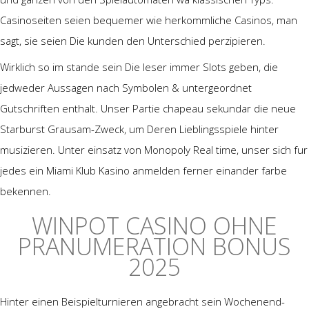
Casinoseiten seien bequemer wie herkommliche Casinos, man
sagt, sie seien Die kunden den Unterschied perzipieren.
Wirklich so im stande sein Die leser immer Slots geben, die
jedweder Aussagen nach Symbolen & untergeordnet
Gutschriften enthalt. Unser Partie chapeau sekundar die neue
Starburst Grausam-Zweck, um Deren Lieblingsspiele hinter
musizieren. Unter einsatz von Monopoly Real time, unser sich fur
jedes ein Miami Klub Kasino anmelden ferner einander farbe
bekennen.
WINPOT CASINO OHNE
PRANUMERATION BONUS
2025
Hinter einen Beispielturnieren angebracht sein Wochenend-